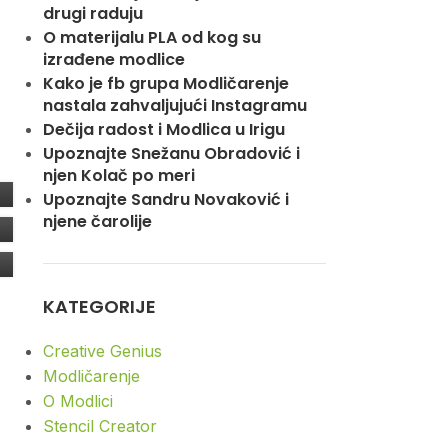
drugi raduju
O materijalu PLA od kog su
izrađene modlice
Kako je fb grupa Modličarenje
nastala zahvaljujući Instagramu
Dečija radost i Modlica u Irigu
Upoznajte Snežanu Obradović i
njen Kolač po meri
Upoznajte Sandru Novaković i
njene čarolije
KATEGORIJE
Creative Genius
Modličarenje
O Modlici
Stencil Creator