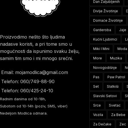
Dan Zaljubljenih
Divlje Životinje
D
Domaće Životinje
Garderoba
Jaje
Proizvodimo nešto što ljudima
Kućni Ljubimci
L
nadasve koristi, a pri tome smo u
Miki I Mini
Moda
mogućnosti da ispunimo svaku želju,
samim tim smo i mi mnogo srećni.
More
Muzika
Novogodišnje
N
Email: mojamodlica@gmail.com
Pas
Paw Patrol
Telefon: 060/749-88-90
Set
Slatkiši
Telefon: 060/425-24-10
Slavski Setovi
S
Radnim danima od 10-18h,
Srce
Svetac
Subotom od 10-14h (poziv, SMS, viber)
Nedeljom Modlica odmara.
Vozila
Za Bebe
Za Dečake
Zec