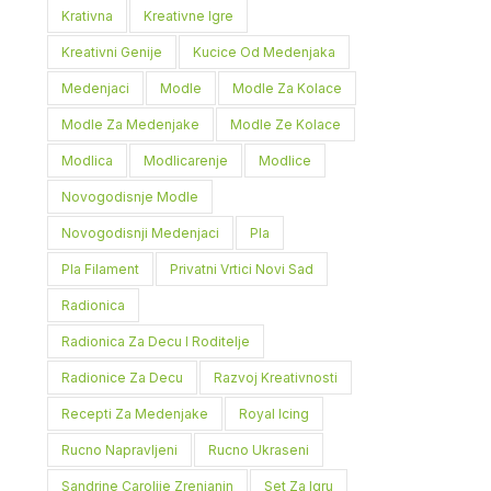
Krativna
Kreativne Igre
Kreativni Genije
Kucice Od Medenjaka
Medenjaci
Modle
Modle Za Kolace
Modle Za Medenjake
Modle Ze Kolace
Modlica
Modlicarenje
Modlice
Novogodisnje Modle
Novogodisnji Medenjaci
Pla
Pla Filament
Privatni Vrtici Novi Sad
Radionica
Radionica Za Decu I Roditelje
Radionice Za Decu
Razvoj Kreativnosti
Recepti Za Medenjake
Royal Icing
Rucno Napravljeni
Rucno Ukraseni
Sandrine Carolije Zrenjanin
Set Za Igru