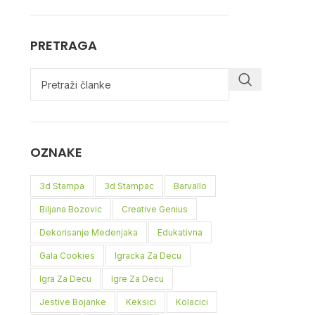
PRETRAGA
OZNAKE
3d Stampa
3d Stampac
Barvallo
Biljana Bozovic
Creative Genius
Dekorisanje Medenjaka
Edukativna
Gala Cookies
Igracka Za Decu
Igra Za Decu
Igre Za Decu
Jestive Bojanke
Keksici
Kolacici