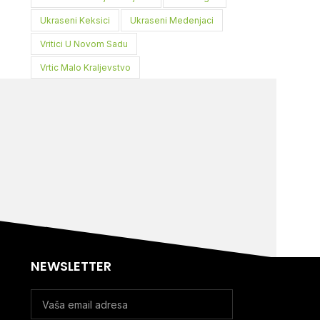
Ukraseni Keksici
Ukraseni Medenjaci
Vritici U Novom Sadu
Vrtic Malo Kraljevstvo
NEWSLETTER