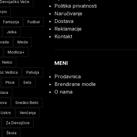
Devojačko Veče
Politika privatnosti
izni
Naručivanje
Dostava
Fantazija
Fudbal
Reklamacije
Jelka
Kontakt
ivada
Meda
Modlica+
MENI
Nebo
oć Veštica
Pahulja
Prodavnica
Ptice
Selo
Brendirane modle
O nama
Slava
lova
Sneško Belić
Uskrs
Venčanja
Za Devojčice
Škola