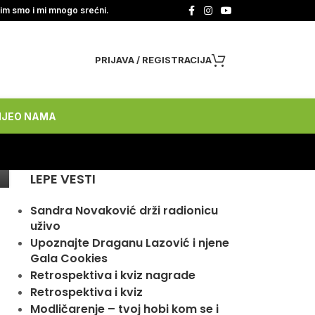
tim smo i mi mnogo srećni.
PRIJAVA / REGISTRACIJA
NJE
O NAMA
LEPE VESTI
Sandra Novaković drži radionicu
uživo
Upoznajte Draganu Lazović i njene
Gala Cookies
Retrospektiva i kviz nagrade
Retrospektiva i kviz
Modličarenje – tvoj hobi kom se i