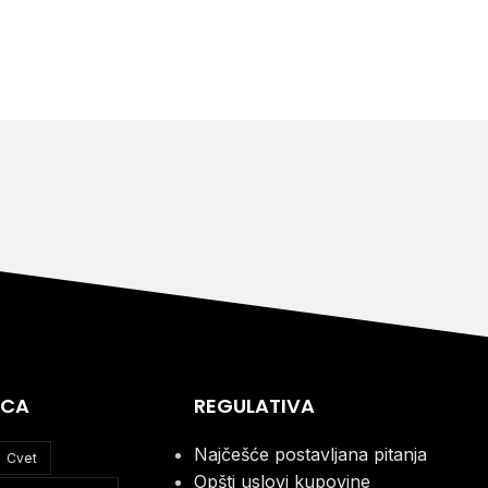
ICA
REGULATIVA
Najčešće postavljana pitanja
Cvet
Opšti uslovi kupovine