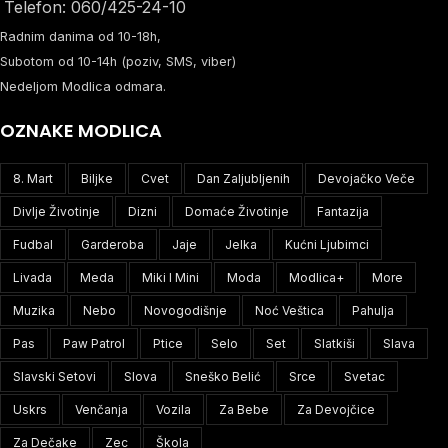
Telefon: 060/425-24-10
Radnim danima od 10-18h,
Subotom od 10-14h (poziv, SMS, viber)
Nedeljom Modlica odmara.
OZNAKE MODLICA
8. Mart
Biljke
Cvet
Dan Zaljubljenih
Devojačko Veče
Divlje Životinje
Dizni
Domaće Životinje
Fantazija
Fudbal
Garderoba
Jaje
Jelka
Kućni Ljubimci
Livada
Meda
Miki I Mini
Moda
Modlica+
More
Muzika
Nebo
Novogodišnje
Noć Veštica
Pahulja
Pas
Paw Patrol
Ptice
Selo
Set
Slatkiši
Slava
Slavski Setovi
Slova
Sneško Belić
Srce
Svetac
Uskrs
Venčanja
Vozila
Za Bebe
Za Devojčice
Za Dečake
Zec
Škola