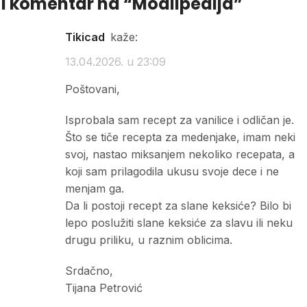
1 komentar na “
Modlipedija
”
tikicad
kaže:
13.04.2026. u 23:09
Poštovani,
Isprobala sam recept za vanilice i odličan je.
Što se tiče recepta za medenjake, imam neki
svoj, nastao miksanjem nekoliko recepata, a
koji sam prilagodila ukusu svoje dece i ne
menjam ga.
Da li postoji recept za slane keksiće? Bilo bi
lepo poslužiti slane keksiće za slavu ili neku
drugu priliku, u raznim oblicima.
Srdačno,
Tijana Petrović