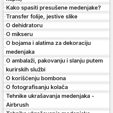
Kako spasiti presušene medenjake?
Transfer folije, jestive slike
O dehidratoru
O mikseru
O bojama i alatima za dekoraciju
medenjaka
O ambalaži, pakovanju i slanju putem
kurirskih službi
O korišćenju bombona
O fotografisanju kolača
Tehnike ukrašavanja medenjaka -
Airbrush