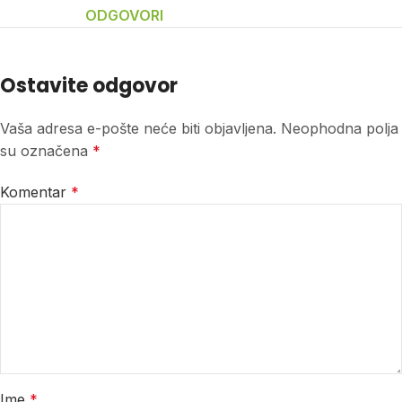
ODGOVORI
Ostavite odgovor
Vaša adresa e-pošte neće biti objavljena.
Neophodna polja
su označena
*
Komentar
*
Ime
*