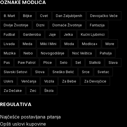
OZNAKE MODLICA
8. Mart
Biljke
Cvet
Dan Zaljubljenih
Devojačko Veče
Divlje Životinje
Dizni
Domaće Životinje
Fantazija
Fudbal
Garderoba
Jaje
Jelka
Kućni Ljubimci
Livada
Meda
Miki I Mini
Moda
Modlica+
More
Muzika
Nebo
Novogodišnje
Noć Veštica
Pahulja
Pas
Paw Patrol
Ptice
Selo
Set
Slatkiši
Slava
Slavski Setovi
Slova
Sneško Belić
Srce
Svetac
Uskrs
Venčanja
Vozila
Za Bebe
Za Devojčice
Za Dečake
Zec
Škola
REGULATIVA
Najčešće postavljana pitanja
Opšti uslovi kupovine