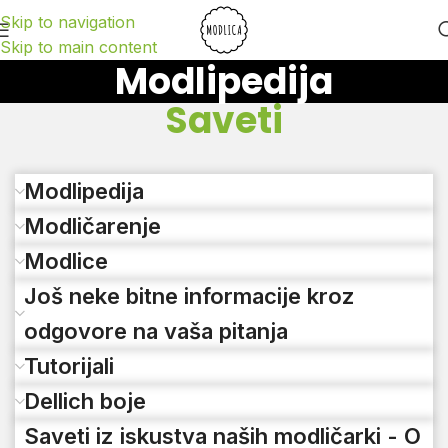
Skip to navigation
Skip to main content
Modlipedija
Saveti
Modlipedija
Modličarenje
Modlice
Još neke bitne informacije kroz
odgovore na vaša pitanja
Tutorijali
Dellich boje
Saveti iz iskustva naših modličarki - O