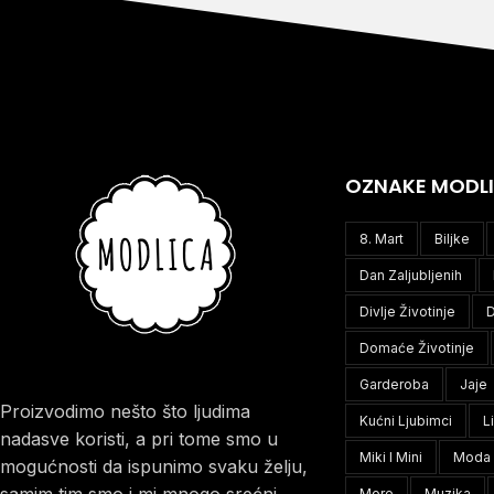
OZNAKE MODL
8. Mart
Biljke
Dan Zaljubljenih
Divlje Životinje
D
Domaće Životinje
Garderoba
Jaje
Proizvodimo nešto što ljudima
Kućni Ljubimci
L
nadasve koristi, a pri tome smo u
Miki I Mini
Moda
mogućnosti da ispunimo svaku želju,
samim tim smo i mi mnogo srećni.
More
Muzika