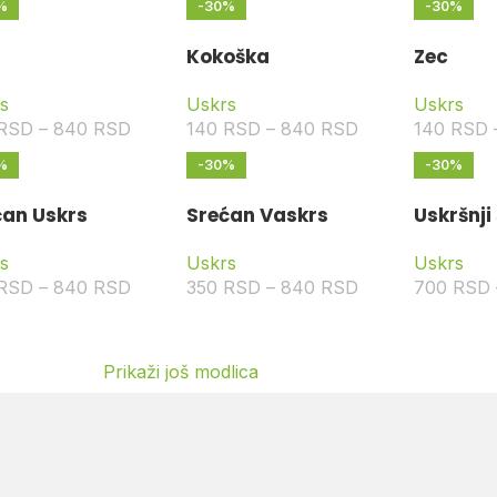
%
-30%
-30%
Kokoška
Zec
s
Uskrs
Uskrs
RSD
–
840
RSD
140
RSD
–
840
RSD
140
RSD
%
-30%
-30%
ćan Uskrs
Srećan Vaskrs
Uskršnji
s
Uskrs
Uskrs
RSD
–
840
RSD
350
RSD
–
840
RSD
700
RSD
Prikaži još modlica