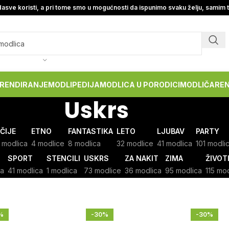
asve koristi, a pri tome smo u mogućnosti da ispunimo svaku želju, samim 
RENDIRANJE
MODLIPEDIJA
MODLICA U PORODICI
MODLIČARE
Uskrs
ČIJE
ETNO
FANTASTIKA
LETO
LJUBAV
PARTY
 modlica
4 modlice
8 modlica
32 modlice
41 modlica
101 modli
SPORT
STENCILI
USKRS
ZA NAKIT
ZIMA
ŽIVOT
ca
41 modlica
1 modlica
73 modlice
36 modlica
95 modlica
115 mo
%
-30%
-30%