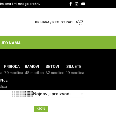
tim smo i mi mnogo srećni.
PRIJAVA / REGISTRACIJA
NJE
O NAMA
PRIRODA
RAMOVI
SETOVI
SILUETE
ca
79 modlica
48 modlica
82 modlice
19 modlica
INJE
dlica
-30%