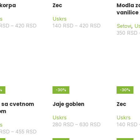
 korpa
Zec
Modla z
vanilice
s
Uskrs
RSD
–
420
RSD
140
RSD
–
420
RSD
Setovi
,
U
350
RSD
%
-30%
-30%
e sa cvetnom
Jaje goblen
Zec
om
Uskrs
Uskrs
280
RSD
–
630
RSD
140
RSD
s
RSD
–
455
RSD