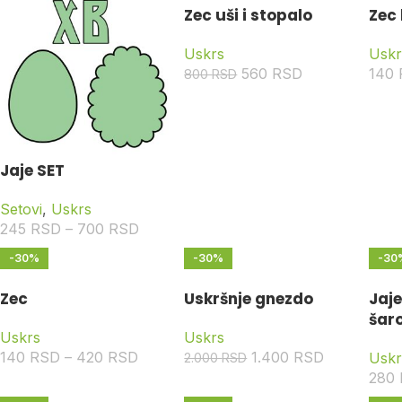
Zec uši i stopalo
Zec
Uskrs
Uskr
560
RSD
140
800
RSD
Jaje SET
Setovi
,
Uskrs
245
RSD
–
700
RSD
-30%
-30%
-30
Zec
Uskršnje gnezdo
Jaj
šar
Uskrs
Uskrs
140
RSD
–
420
RSD
1.400
RSD
Uskr
2.000
RSD
280