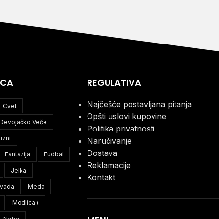
ICA
REGULATIVA
Najčešće postavljana pitanja
Cvet
Opšti uslovi kupovine
Devojačko Veče
Politika privatnosti
izni
Naručivanje
Dostava
Fantazija
Fudbal
Reklamacije
Jelka
Kontakt
ivada
Meda
Modlica+
Nebo