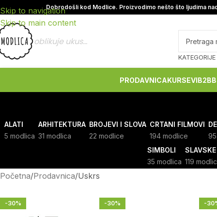
Dobrodošli kod Modlice. Proizvodimo nešto što ljudima nad
Skip to navigation
Skip to main content
oblikuje ukus...
KATEGORIJE
PRODAVNICA
KURSEVI
B2B
B
ALATI
ARHITEKTURA
BROJEVI I SLOVA
CRTANI FILMOVI
DE
5 modlica
31 modlica
22 modlice
194 modlice
95
SIMBOLI
SLAVSKE
35 modlica
119 modli
Početna
Prodavnica
Uskrs
-30%
-30%
-30