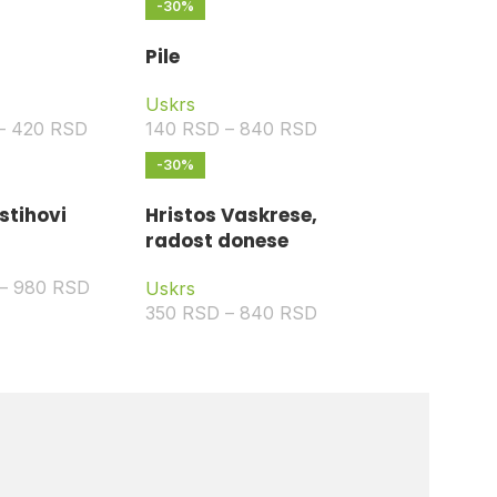
-30%
Pile
Uskrs
–
420
RSD
140
RSD
–
840
RSD
-30%
 stihovi
Hristos Vaskrese,
radost donese
–
980
RSD
Uskrs
350
RSD
–
840
RSD