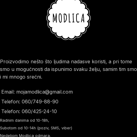
Proizvodimo nešto što ljudima nadasve koristi, a pri tome
smo u mogućnosti da ispunimo svaku želju, samim tim smo
i mi mnogo srećni.
Email: mojamodlica@gmail.com
Telefon: 060/749-88-90
Telefon: 060/425-24-10
Radnim danima od 10-18h,
Subotom od 10-14h (poziv, SMS, viber)
Nedeljom Modlica odmara.