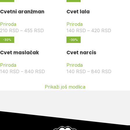
Cvetni aranžman
Cvet lala
Priroda
Priroda
210
RSD
–
455
RSD
140
RSD
–
420
RSD
-30%
-30%
Cvet maslačak
Cvet narcis
Priroda
Priroda
140
RSD
–
840
RSD
140
RSD
–
840
RSD
Prikaži još modlica