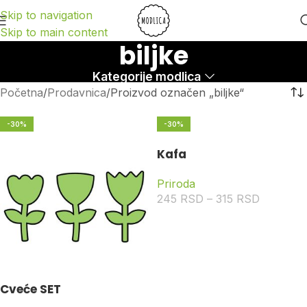
Skip to navigation
Skip to main content
biljke
Kategorije modlica
Početna
Prodavnica
Proizvod označen „biljke“
-30%
-30%
Kafa
Priroda
245
RSD
–
315
RSD
Cveće SET