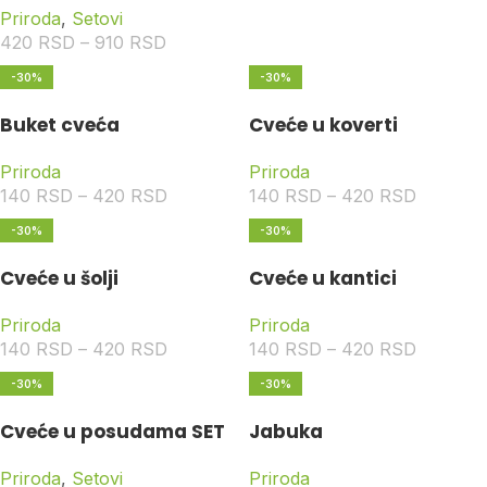
Priroda
,
Setovi
420
RSD
–
910
RSD
-30%
-30%
Buket cveća
Cveće u koverti
Priroda
Priroda
140
RSD
–
420
RSD
140
RSD
–
420
RSD
-30%
-30%
Cveće u šolji
Cveće u kantici
Priroda
Priroda
140
RSD
–
420
RSD
140
RSD
–
420
RSD
-30%
-30%
Cveće u posudama SET
Jabuka
Priroda
,
Setovi
Priroda