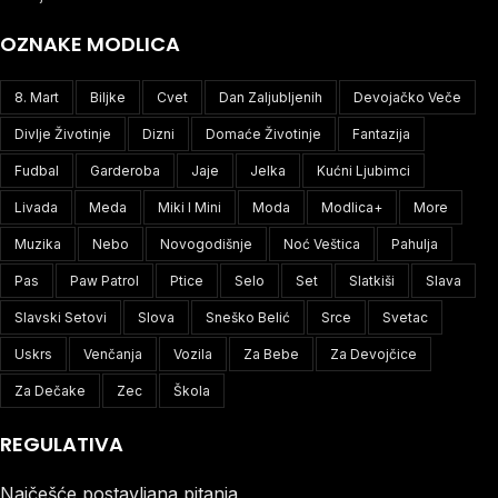
OZNAKE MODLICA
8. Mart
Biljke
Cvet
Dan Zaljubljenih
Devojačko Veče
Divlje Životinje
Dizni
Domaće Životinje
Fantazija
Fudbal
Garderoba
Jaje
Jelka
Kućni Ljubimci
Livada
Meda
Miki I Mini
Moda
Modlica+
More
Muzika
Nebo
Novogodišnje
Noć Veštica
Pahulja
Pas
Paw Patrol
Ptice
Selo
Set
Slatkiši
Slava
Slavski Setovi
Slova
Sneško Belić
Srce
Svetac
Uskrs
Venčanja
Vozila
Za Bebe
Za Devojčice
Za Dečake
Zec
Škola
REGULATIVA
Najčešće postavljana pitanja