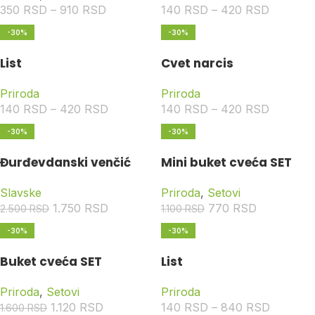
350
RSD
–
910
RSD
140
RSD
–
420
RSD
-30%
-30%
List
Cvet narcis
Priroda
Priroda
140
RSD
–
420
RSD
140
RSD
–
420
RSD
-30%
-30%
Đurđevdanski venčić
Mini buket cveća SET
Slavske
Priroda
,
Setovi
1.750
RSD
770
RSD
2.500
RSD
1.100
RSD
-30%
-30%
Buket cveća SET
List
Priroda
,
Setovi
Priroda
1.120
RSD
140
RSD
–
840
RSD
1.600
RSD