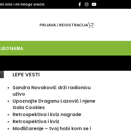
tim smo i mi mnogo srećni.
PRIJAVA / REGISTRACIJA
NJE
O NAMA
LEPE VESTI
Sandra Novaković drži radionicu
uživo
Upoznajte Draganu Lazović i njene
Gala Cookies
Retrospektiva i kviz nagrade
Retrospektiva i kviz
Modličarenje – tvoj hobi kom se i