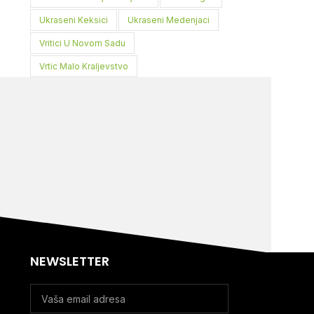
Ukraseni Keksici
Ukraseni Medenjaci
Vritici U Novom Sadu
Vrtic Malo Kraljevstvo
NEWSLETTER