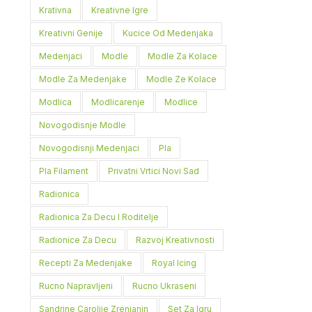
Krativna
Kreativne Igre
Kreativni Genije
Kucice Od Medenjaka
Medenjaci
Modle
Modle Za Kolace
Modle Za Medenjake
Modle Ze Kolace
Modlica
Modlicarenje
Modlice
Novogodisnje Modle
Novogodisnji Medenjaci
Pla
Pla Filament
Privatni Vrtici Novi Sad
Radionica
Radionica Za Decu I Roditelje
Radionice Za Decu
Razvoj Kreativnosti
Recepti Za Medenjake
Royal Icing
Rucno Napravljeni
Rucno Ukraseni
Sandrine Carolije Zrenjanin
Set Za Igru