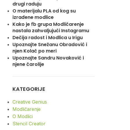
drugi raduju
O materijalu PLA od kog su
izrađene modlice
Kako je fb grupa Modličarenje
nastala zahvaljujući Instagramu
Dečija radost i Modlica u Irigu
Upoznajte Snežanu Obradović i
njen Kolač po meri
Upoznajte Sandru Novaković i
njene čarolije
KATEGORIJE
Creative Genius
Modličarenje
O Modlici
Stencil Creator