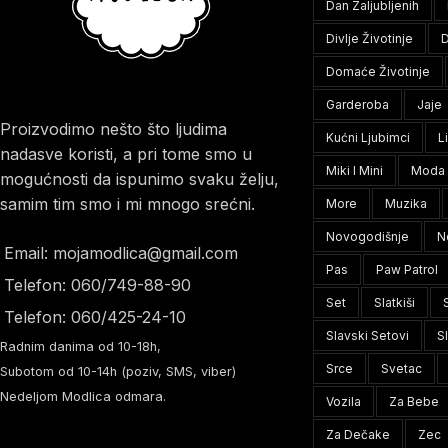
Dan Zaljubljenih
Divlje Životinje
D
Domaće Životinje
Garderoba
Jaje
Proizvodimo nešto što ljudima
Kućni Ljubimci
L
nadasve koristi, a pri tome smo u
Miki I Mini
Moda
mogućnosti da ispunimo svaku želju,
samim tim smo i mi mnogo srećni.
More
Muzika
Novogodišnje
N
Email: mojamodlica@gmail.com
Pas
Paw Patrol
Telefon: 060/749-88-90
Set
Slatkiši
Telefon: 060/425-24-10
Slavski Setovi
S
Radnim danima od 10-18h,
Srce
Svetac
Subotom od 10-14h (poziv, SMS, viber)
Nedeljom Modlica odmara.
Vozila
Za Bebe
Za Dečake
Zec