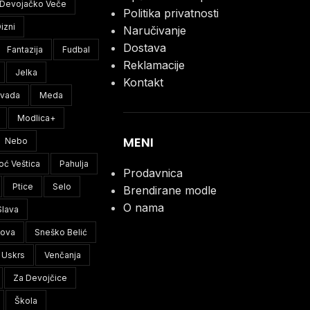
Devojačko Veče
Politika privatnosti
izni
Naručivanje
Dostava
Fantazija
Fudbal
Reklamacije
Jelka
Kontakt
ivada
Meda
Modlica+
MENI
Nebo
oć Veštica
Pahulja
Prodavnica
Ptice
Selo
Brendirane modle
O nama
Slava
lova
Sneško Belić
Uskrs
Venčanja
Za Devojčice
Škola