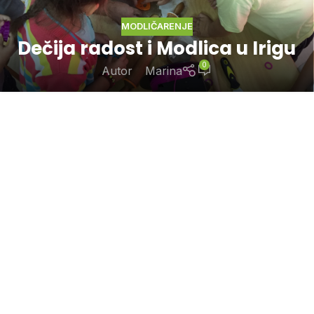
MODLIČARENJE
Dečija radost i Modlica u Irigu
0
Autor
Marina