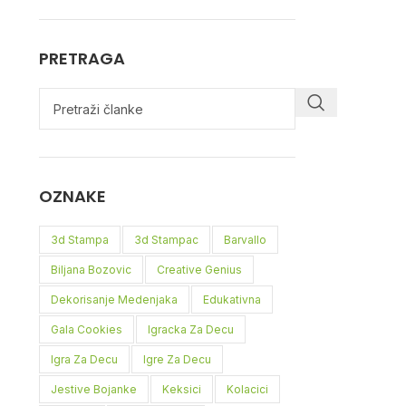
PRETRAGA
OZNAKE
3d Stampa
3d Stampac
Barvallo
Biljana Bozovic
Creative Genius
Dekorisanje Medenjaka
Edukativna
Gala Cookies
Igracka Za Decu
Igra Za Decu
Igre Za Decu
Jestive Bojanke
Keksici
Kolacici