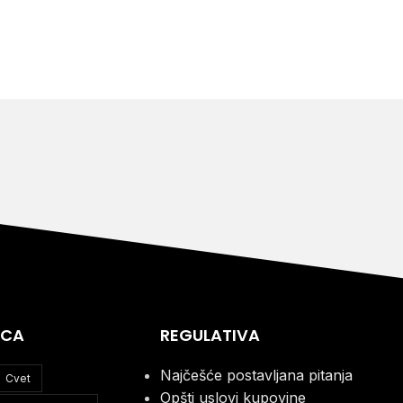
ICA
REGULATIVA
Najčešće postavljana pitanja
Cvet
Opšti uslovi kupovine