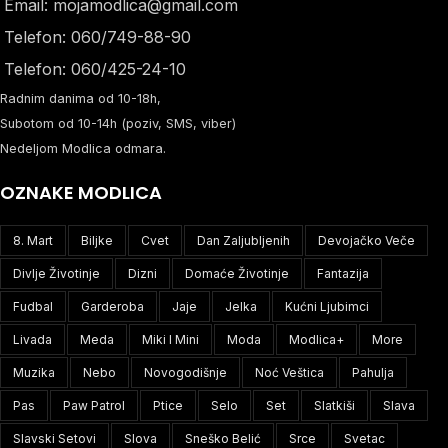
Email: mojamodlica@gmail.com
Telefon: 060/749-88-90
Telefon: 060/425-24-10
Radnim danima od 10-18h,
Subotom od 10-14h (poziv, SMS, viber)
Nedeljom Modlica odmara.
OZNAKE MODLICA
8. Mart
Biljke
Cvet
Dan Zaljubljenih
Devojačko Veče
Divlje Životinje
Dizni
Domaće Životinje
Fantazija
Fudbal
Garderoba
Jaje
Jelka
Kućni Ljubimci
Livada
Meda
Miki I Mini
Moda
Modlica+
More
Muzika
Nebo
Novogodišnje
Noć Veštica
Pahulja
Pas
Paw Patrol
Ptice
Selo
Set
Slatkiši
Slava
Slavski Setovi
Slova
Sneško Belić
Srce
Svetac