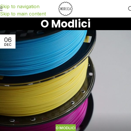
Skip to navigation
Skip to main content
O Modlici
06
DEC
O MODLICI