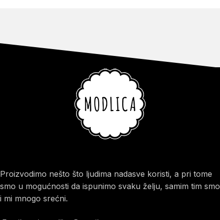
Proizvodimo nešto što ljudima nadasve koristi, a pri tome
smo u mogućnosti da ispunimo svaku želju, samim tim smo
i mi mnogo srećni.