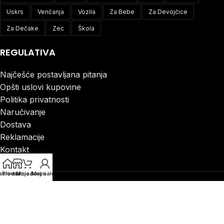
Uskrs
Venčanja
Vozila
Za Bebe
Za Devojčice
Za Dečake
Zec
Škola
REGULATIVA
Najčešće postavljana pitanja
Opšti uslovi kupovine
Politika privatnosti
Naručivanje
Dostava
Reklamacije
Kontakt
aslovna
Prodavnica
Moja korpa
Moj nalog
MENI
Prodavnica