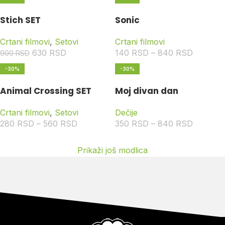
Stich SET
Sonic
Crtani filmovi
,
Setovi
Crtani filmovi
630
RSD
140
RSD
–
840
RSD
900
RSD
-30%
-30%
Animal Crossing SET
Moj divan dan
Crtani filmovi
,
Setovi
Dečije
280
RSD
–
560
RSD
350
RSD
–
840
RSD
Prikaži još modlica