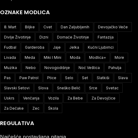
OZNAKE MODLICA
8. Mart
Biljke
Cvet
Dan Zaljubljenih
Devojačko Veče
Divlje Životinje
Dizni
Domaće Životinje
Fantazija
Fudbal
Garderoba
Jaje
Jelka
Kućni Ljubimci
Livada
Meda
Miki I Mini
Moda
Modlica+
More
Muzika
Nebo
Novogodišnje
Noć Veštica
Pahulja
Pas
Paw Patrol
Ptice
Selo
Set
Slatkiši
Slava
Slavski Setovi
Slova
Sneško Belić
Srce
Svetac
Uskrs
Venčanja
Vozila
Za Bebe
Za Devojčice
Za Dečake
Zec
Škola
REGULATIVA
Najčešće postavljana pitanja