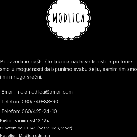
Proizvodimo nešto što ljudima nadasve koristi, a pri tome
smo u mogućnosti da ispunimo svaku želju, samim tim smo
i mi mnogo srećni.
Email: mojamodlica@gmail.com
Telefon: 060/749-88-90
Telefon: 060/425-24-10
Radnim danima od 10-18h,
Subotom od 10-14h (poziv, SMS, viber)
Nedeljom Modlica odmara.