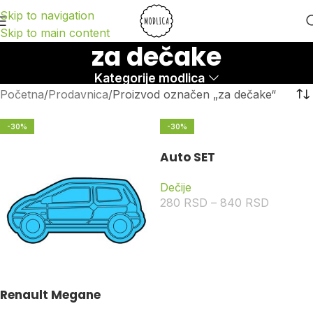
Skip to navigation
Skip to main content
za dečake
Kategorije modlica
Početna
Prodavnica
Proizvod označen „za dečake“
-30%
-30%
Auto SET
Dečije
280
RSD
–
840
RSD
Renault Megane