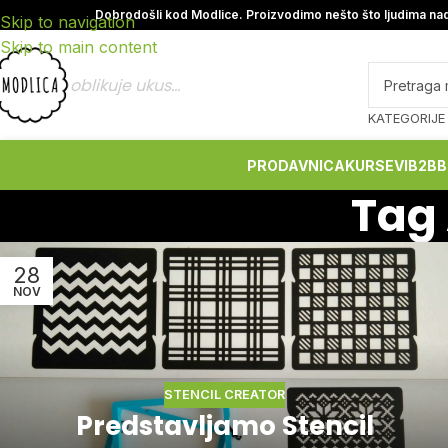
Dobrodošli kod Modlice. Proizvodimo nešto što ljudima nad
Skip to navigation
Skip to main content
oblikuje ukus...
KATEGORIJE
PRODAVNICA
KURSEVI
B2B
B
Tag 
28
NOV
STENCIL CREATOR
Predstavljamo Stencil