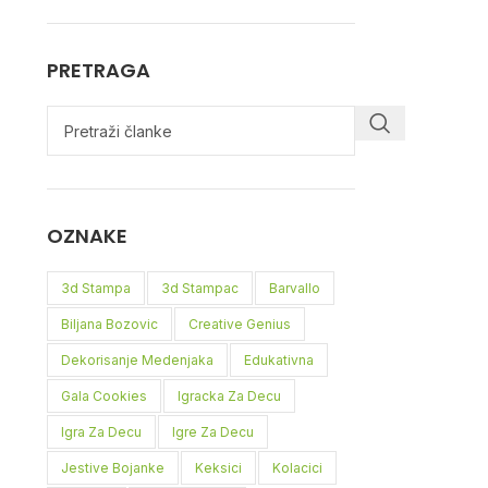
PRETRAGA
OZNAKE
3d Stampa
3d Stampac
Barvallo
Biljana Bozovic
Creative Genius
Dekorisanje Medenjaka
Edukativna
Gala Cookies
Igracka Za Decu
Igra Za Decu
Igre Za Decu
Jestive Bojanke
Keksici
Kolacici