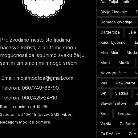
Dan Zaljubljenih
Divlje Životinje
D
Domaće Životinje
Garderoba
Jaje
Proizvodimo nešto što ljudima
Kućni Ljubimci
L
nadasve koristi, a pri tome smo u
Miki I Mini
Moda
mogućnosti da ispunimo svaku želju,
samim tim smo i mi mnogo srećni.
More
Muzika
Novogodišnje
N
Email: mojamodlica@gmail.com
Pas
Paw Patrol
Telefon: 060/749-88-90
Set
Slatkiši
Telefon: 060/425-24-10
Slavski Setovi
S
Radnim danima od 10-18h,
Srce
Svetac
Subotom od 10-14h (poziv, SMS, viber)
Nedeljom Modlica odmara.
Vozila
Za Bebe
Za Dečake
Zec