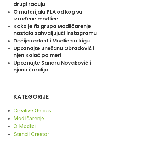
drugi raduju
O materijalu PLA od kog su
izrađene modlice
Kako je fb grupa Modličarenje
nastala zahvaljujući Instagramu
Dečija radost i Modlica u Irigu
Upoznajte Snežanu Obradović i
njen Kolač po meri
Upoznajte Sandru Novaković i
njene čarolije
KATEGORIJE
Creative Genius
Modličarenje
O Modlici
Stencil Creator