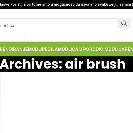
asve koristi, a pri tome smo u mogućnosti da ispunimo svaku želju, samim 
RENDIRANJE
MODLIPEDIJA
MODLICA U PORODICI
MODLIČARE
Archives: air brush