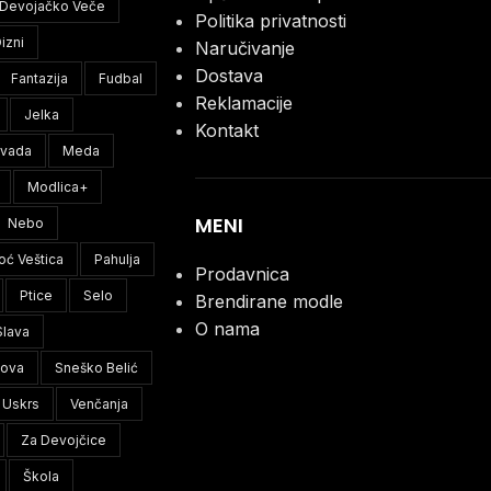
Devojačko Veče
Politika privatnosti
izni
Naručivanje
Dostava
Fantazija
Fudbal
Reklamacije
Jelka
Kontakt
ivada
Meda
Modlica+
MENI
Nebo
oć Veštica
Pahulja
Prodavnica
Ptice
Selo
Brendirane modle
O nama
Slava
lova
Sneško Belić
Uskrs
Venčanja
Za Devojčice
Škola