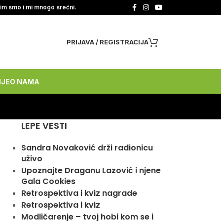
tim smo i mi mnogo srećni.
PRIJAVA / REGISTRACIJA
NJE
O NAMA
LEPE VESTI
Sandra Novaković drži radionicu
uživo
Upoznajte Draganu Lazović i njene
Gala Cookies
Retrospektiva i kviz nagrade
Retrospektiva i kviz
Modličarenje – tvoj hobi kom se i