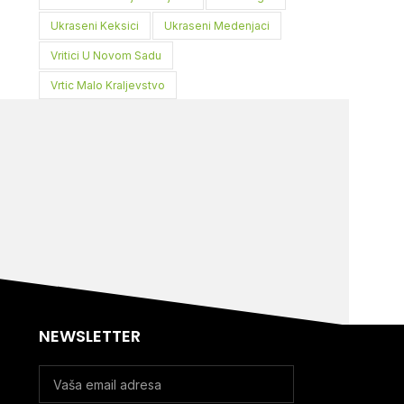
Ukraseni Keksici
Ukraseni Medenjaci
Vritici U Novom Sadu
Vrtic Malo Kraljevstvo
NEWSLETTER