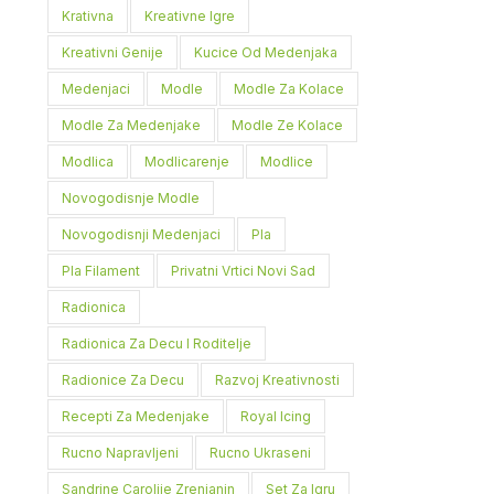
Krativna
Kreativne Igre
Kreativni Genije
Kucice Od Medenjaka
Medenjaci
Modle
Modle Za Kolace
Modle Za Medenjake
Modle Ze Kolace
Modlica
Modlicarenje
Modlice
Novogodisnje Modle
Novogodisnji Medenjaci
Pla
Pla Filament
Privatni Vrtici Novi Sad
Radionica
Radionica Za Decu I Roditelje
Radionice Za Decu
Razvoj Kreativnosti
Recepti Za Medenjake
Royal Icing
Rucno Napravljeni
Rucno Ukraseni
Sandrine Carolije Zrenjanin
Set Za Igru