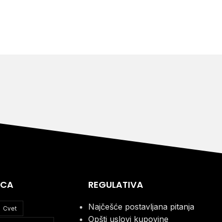
ICA
REGULATIVA
Najčešće postavljana pitanja
Cvet
Opšti uslovi kupovine