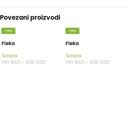
Povezani proizvodi
-30%
-30%
Fleka
Fleka
Simboli
Simboli
140
RSD
–
420
RSD
140
RSD
–
420
RSD