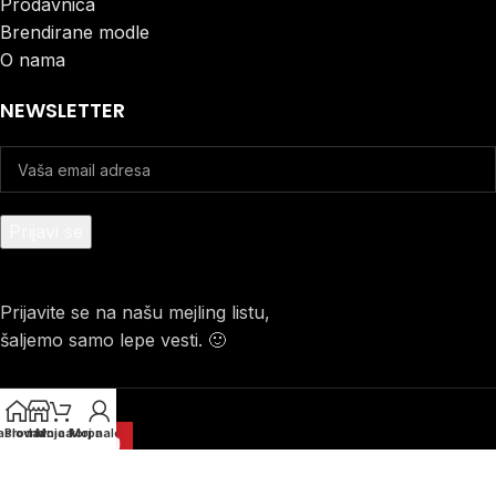
Prodavnica
Brendirane modle
O nama
NEWSLETTER
Prijavite se na našu mejling listu,
šaljemo samo lepe vesti. 🙂
aslovna
Prodavnica
Moja korpa
Moj nalog