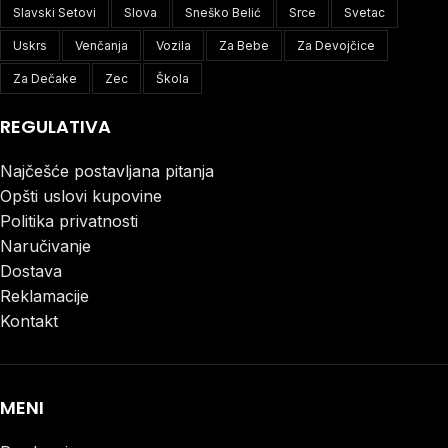
Slavski Setovi
Slova
Sneško Belić
Srce
Svetac
Uskrs
Venčanja
Vozila
Za Bebe
Za Devojčice
Za Dečake
Zec
Škola
REGULATIVA
Najčešće postavljana pitanja
Opšti uslovi kupovine
Politika privatnosti
Naručivanje
Dostava
Reklamacije
Kontakt
MENI