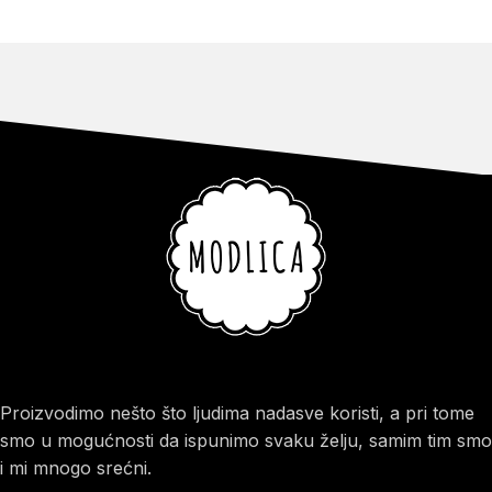
Proizvodimo nešto što ljudima nadasve koristi, a pri tome
smo u mogućnosti da ispunimo svaku želju, samim tim smo
i mi mnogo srećni.