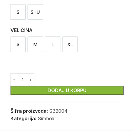
S
S+U
Sekač
Sekač i utiskivač
VELIČINA
S
M
L
XL
S
M
L
XL
DODAJ U KORPU
Šifra proizvoda:
SB2004
Kategorija:
Simboli