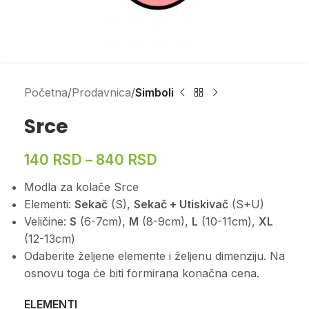
Početna
Prodavnica
Simboli
Srce
140
RSD
–
840
RSD
Modla za kolače Srce
Elementi:
Sekač
(S),
Sekač + Utiskivač
(S+U)
Veličine:
S
(6-7cm),
M
(8-9cm),
L
(10-11cm),
XL
(12-13cm)
Odaberite željene elemente i željenu dimenziju. Na
osnovu toga će biti formirana konačna cena.
ELEMENTI