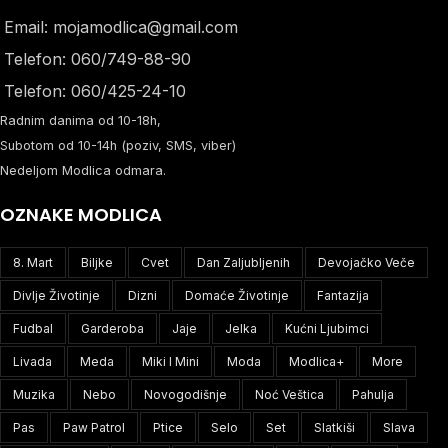
Email: mojamodlica@gmail.com
Telefon: 060/749-88-90
Telefon: 060/425-24-10
Radnim danima od 10-18h,
Subotom od 10-14h (poziv, SMS, viber)
Nedeljom Modlica odmara.
OZNAKE MODLICA
8. Mart
Biljke
Cvet
Dan Zaljubljenih
Devojačko Veče
Divlje Životinje
Dizni
Domaće Životinje
Fantazija
Fudbal
Garderoba
Jaje
Jelka
Kućni Ljubimci
Livada
Meda
Miki I Mini
Moda
Modlica+
More
Muzika
Nebo
Novogodišnje
Noć Veštica
Pahulja
Pas
Paw Patrol
Ptice
Selo
Set
Slatkiši
Slava