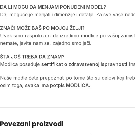
DA LI MOGU DA MENJAM PONUĐENI MODEL?
Da, moguće je menjati i dimenzije i detalje. Za sve vaše n
ZNAČI MOŽE BAŠ PO MOJOJ ŽELJI?
Uvek smo raspoloženi da izradimo modlice po vašoj zamisli a
nemate, javite nam se, zajedno smo jači.
ŠTA JOŠ TREBA DA ZNAM?
Modlica poseduje
sertifikat o zdravstvenoj ispravnosti
Ins
Naše modle ćete prepoznati po tome što su delovi koji treba d
osim toga,
svaka ima potpis MODLICA.
Povezani proizvodi