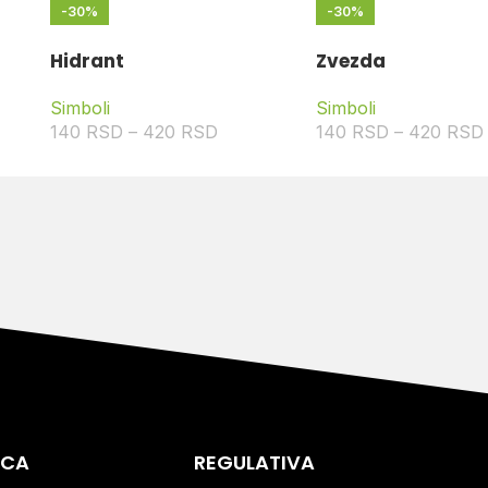
-30%
-30%
Hidrant
Zvezda
Simboli
Simboli
140
RSD
–
420
RSD
140
RSD
–
420
RSD
ICA
REGULATIVA