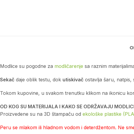
O
Modlice su pogodne za
modličarenje
sa raznim materijalima
Sekač
daje oblik testu, dok
utiskivač
ostavlja šaru, natpis, 
Tokom kupovine, u svakom trenutku klikom na ikonicu korpe 
OD KOG SU MATERIJALA I KAKO SE ODRŽAVAJU MODLIC
Proizvedene su na 3D štampaču od
ekološke plastike (PLA
Peru se mlakom ili hladnom vodom i deterdžentom. Ne smej