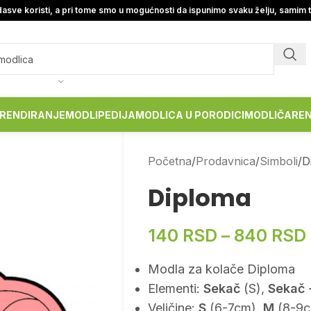
asve koristi, a pri tome smo u mogućnosti da ispunimo svaku želju, samim 
RENDIRANJE
MODLIPEDIJA
MODLICA U PORODICI
MODLIČARE
Početna
Prodavnica
Simboli
D
Diploma
140
RSD
–
840
RSD
Modla za kolače Diploma
Elementi:
Sekač
(S),
Sekač 
Veličine:
S
(6-7cm),
M
(8-9c