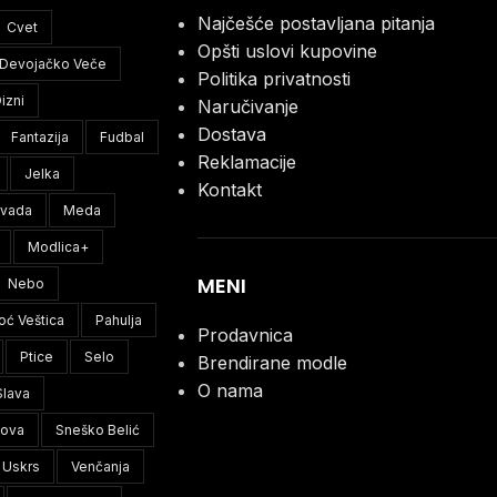
Najčešće postavljana pitanja
Cvet
Opšti uslovi kupovine
Devojačko Veče
Politika privatnosti
izni
Naručivanje
Dostava
Fantazija
Fudbal
Reklamacije
Jelka
Kontakt
ivada
Meda
Modlica+
MENI
Nebo
oć Veštica
Pahulja
Prodavnica
Ptice
Selo
Brendirane modle
O nama
Slava
lova
Sneško Belić
Uskrs
Venčanja