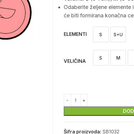
Odaberite željene elemente 
će biti formirana konačna ce
ELEMENTI
S
S+U
Sekač
Sekač i
S
M
S
M
VELIČINA
DOD
Šifra proizvoda:
SB1032