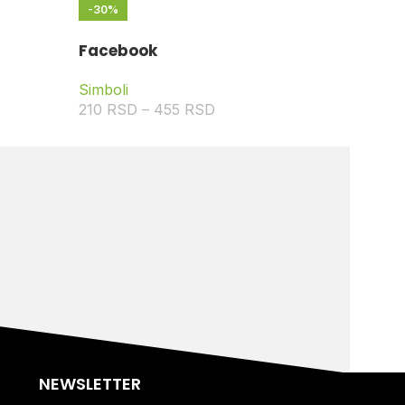
-30%
Facebook
Simboli
210
RSD
–
455
RSD
NEWSLETTER