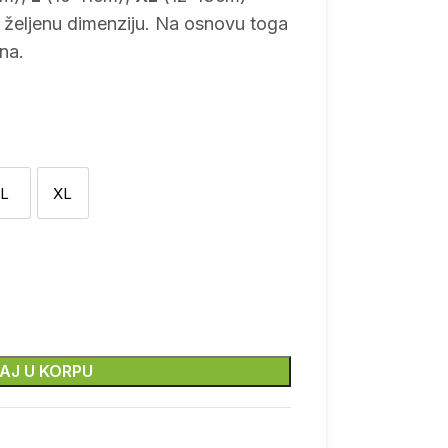
i željenu dimenziju. Na osnovu toga
na.
 utiskivač
L
XL
L
XL
AJ U KORPU