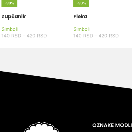
-30%
-30%
Zupčanik
Fleka
Simboli
Simboli
140
RSD
–
420
RSD
140
RSD
–
420
RSD
OZNAKE MODL