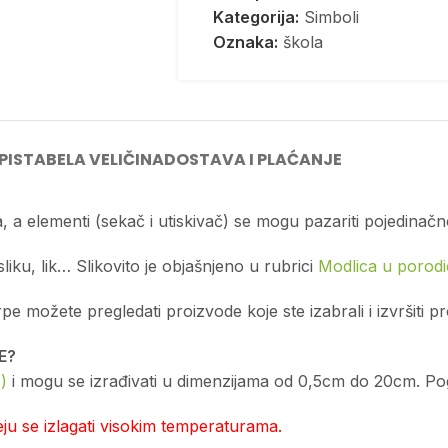
Kategorija:
Simboli
Oznaka:
škola
PIS
TABELA VELIČINA
DOSTAVA I PLAĆANJE
, a elementi (sekač i utiskivač) se mogu pazariti pojedinačn
sliku, lik… Slikovito je objašnjeno u rubrici
Modlica u porodic
možete pregledati proizvode koje ste izabrali i izvršiti p
E?
)
i mogu se izrađivati u dimenzijama od 0,5cm do 20cm. Pogl
u se izlagati visokim temperaturama.