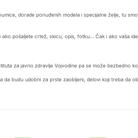
edoumice, dorade ponuđenih modela i specijalne želje, tu sm
ko pošaljete crtež, skicu, opis, fotku… Čak i ako vaša ideja
tituta za javno zdravlje Vojvodine pa se može bezbedno kor
a budu udobni za prste zaobljeni, delovi koji treba da obliku