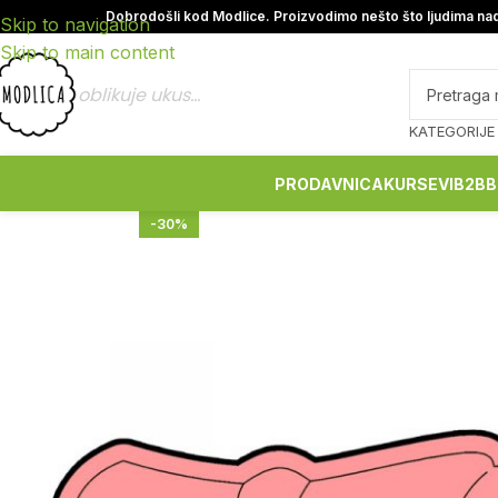
Dobrodošli kod Modlice. Proizvodimo nešto što ljudima nad
Skip to navigation
Skip to main content
oblikuje ukus...
KATEGORIJE
PRODAVNICA
KURSEVI
B2B
B
-30%