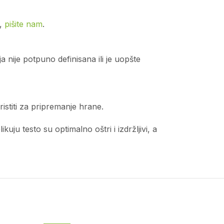
o,
pišite nam
.
 nije potpuno definisana ili je uopšte
istiti za pripremanje hrane.
ju testo su optimalno oštri i izdržljivi, a