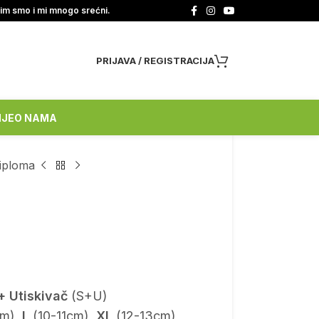
tim smo i mi mnogo srećni.
PRIJAVA / REGISTRACIJA
NJE
O NAMA
iploma
+ Utiskivač
(S+U)
m),
L
(10-11cm),
XL
(12-13cm)