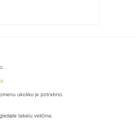
o.
i.
romenu ukoliko je potrebno.
edajte tabelu veličina.