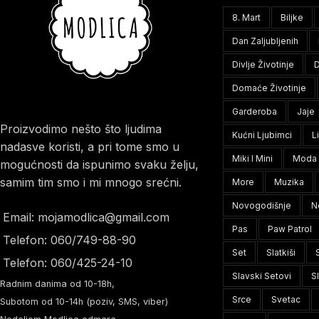
8. Mart
Biljke
Dan Zaljubljenih
Divlje Životinje
D
Domaće Životinje
Garderoba
Jaje
Proizvodimo nešto što ljudima
Kućni Ljubimci
L
nadasve koristi, a pri tome smo u
Miki I Mini
Moda
mogućnosti da ispunimo svaku želju,
samim tim smo i mi mnogo srećni.
More
Muzika
Novogodišnje
N
Email: mojamodlica@gmail.com
Pas
Paw Patrol
Telefon: 060/749-88-90
Set
Slatkiši
Telefon: 060/425-24-10
Slavski Setovi
S
Radnim danima od 10-18h,
Srce
Svetac
Subotom od 10-14h (poziv, SMS, viber)