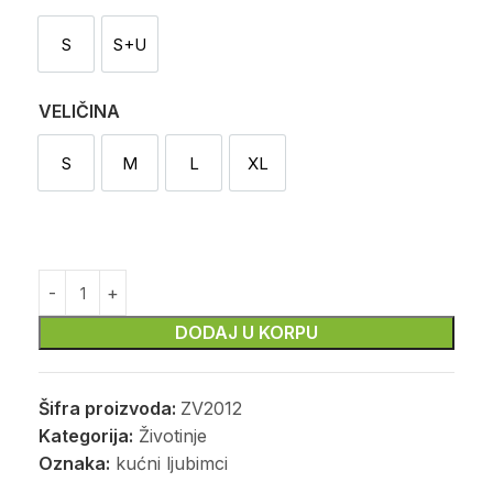
S
S+U
Sekač
Sekač i utiskivač
VELIČINA
S
M
L
XL
S
M
L
XL
DODAJ U KORPU
Šifra proizvoda:
ZV2012
Kategorija:
Životinje
Oznaka:
kućni ljubimci