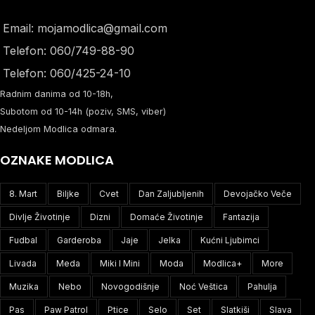
Email: mojamodlica@gmail.com
Telefon: 060/749-88-90
Telefon: 060/425-24-10
Radnim danima od 10-18h,
Subotom od 10-14h (poziv, SMS, viber)
Nedeljom Modlica odmara.
OZNAKE MODLICA
8. Mart
Biljke
Cvet
Dan Zaljubljenih
Devojačko Veče
Divlje Životinje
Dizni
Domaće Životinje
Fantazija
Fudbal
Garderoba
Jaje
Jelka
Kućni Ljubimci
Livada
Meda
Miki I Mini
Moda
Modlica+
More
Muzika
Nebo
Novogodišnje
Noć Veštica
Pahulja
Pas
Paw Patrol
Ptice
Selo
Set
Slatkiši
Slava