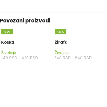
Povezani proizvodi
-30%
-30%
Koska
Žirafa
Životinje
Životinje
140
RSD
–
420
RSD
140
RSD
–
840
RSD