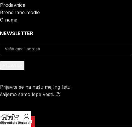
Prodavnica
Brendirane modle
O nama
NEWSLETTER
Prijavite se na našu mejling listu,
šaljemo samo lepe vesti. 🙂
aslovna
Prodavnica
Moja korpa
Moj nalog