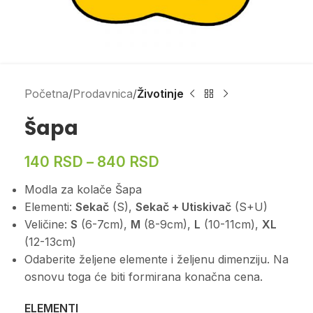
Početna
Prodavnica
Životinje
Šapa
140
RSD
–
840
RSD
Modla za kolače Šapa
Elementi:
Sekač
(S),
Sekač + Utiskivač
(S+U)
Veličine:
S
(6-7cm),
M
(8-9cm),
L
(10-11cm),
XL
(12-13cm)
Odaberite željene elemente i željenu dimenziju. Na
osnovu toga će biti formirana konačna cena.
ELEMENTI