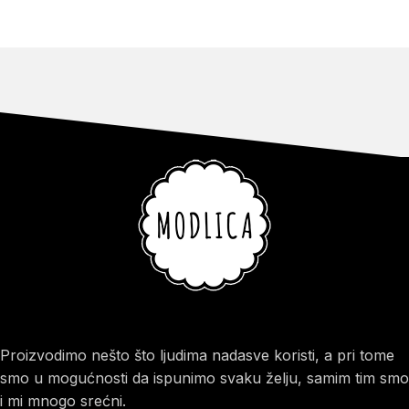
Proizvodimo nešto što ljudima nadasve koristi, a pri tome
smo u mogućnosti da ispunimo svaku želju, samim tim smo
i mi mnogo srećni.