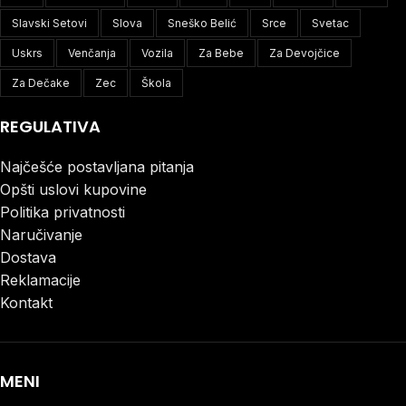
Slavski Setovi
Slova
Sneško Belić
Srce
Svetac
Uskrs
Venčanja
Vozila
Za Bebe
Za Devojčice
Za Dečake
Zec
Škola
REGULATIVA
Najčešće postavljana pitanja
Opšti uslovi kupovine
Politika privatnosti
Naručivanje
Dostava
Reklamacije
Kontakt
MENI