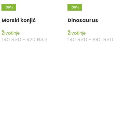
-30%
-30%
Morski konjić
Dinosaurus
Životinje
Životinje
140
RSD
–
420
RSD
140
RSD
–
840
RSD