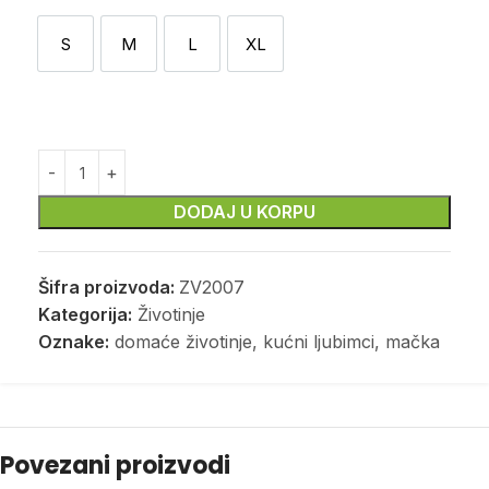
S
M
L
XL
S
M
L
XL
DODAJ U KORPU
Šifra proizvoda:
ZV2007
Kategorija:
Životinje
Oznake:
domaće životinje
,
kućni ljubimci
,
mačka
Povezani proizvodi