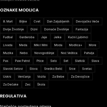
OZNAKE MODLICA
8. Mart
Biljke
Cvet
Dan Zaljubljenih
Devojačko Veče
Divlje Životinje
Dizni
Domaće Životinje
Fantazija
Fudbal
Garderoba
Jaje
Jelka
Kućni Ljubimci
Livada
Meda
Miki I Mini
Moda
Modlica+
More
Muzika
Nebo
Novogodišnje
Noć Veštica
Pahulja
Pas
Paw Patrol
Ptice
Selo
Set
Slatkiši
Slava
Slavski Setovi
Slova
Sneško Belić
Srce
Svetac
Uskrs
Venčanja
Vozila
Za Bebe
Za Devojčice
Za Dečake
Zec
Škola
REGULATIVA
Najčešće postavljana pitanja