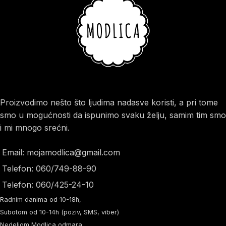
Proizvodimo nešto što ljudima nadasve koristi, a pri tome
smo u mogućnosti da ispunimo svaku želju, samim tim smo
i mi mnogo srećni.
Email: mojamodlica@gmail.com
Telefon: 060/749-88-90
Telefon: 060/425-24-10
Radnim danima od 10-18h,
Subotom od 10-14h (poziv, SMS, viber)
Nedeljom Modlica odmara.