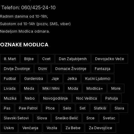
Telefon: 060/425-24-10
Radnim danima od 10-18h,
Subotom od 10-14h (poziv, SMS, viber)
Nedeljom Modlica odmara.
OZNAKE MODLICA
8. Mart
Biljke
Cvet
Dan Zaljubljenih
Devojačko Veče
Divlje Životinje
Dizni
Domaće Životinje
Fantazija
Fudbal
Garderoba
Jaje
Jelka
Kućni Ljubimci
Livada
Meda
Miki I Mini
Moda
Modlica+
More
Muzika
Nebo
Novogodišnje
Noć Veštica
Pahulja
Pas
Paw Patrol
Ptice
Selo
Set
Slatkiši
Slava
Slavski Setovi
Slova
Sneško Belić
Srce
Svetac
Uskrs
Venčanja
Vozila
Za Bebe
Za Devojčice