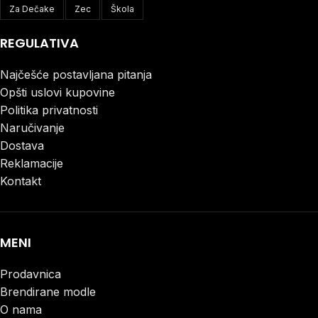
Za Dečake
Zec
Škola
REGULATIVA
Najčešće postavljana pitanja
Opšti uslovi kupovine
Politika privatnosti
Naručivanje
Dostava
Reklamacije
Kontakt
MENI
Prodavnica
Brendirane modle
O nama