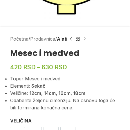
Početna
Prodavnica
Alati
Mesec i medved
420
RSD
–
630
RSD
Toper Mesec i medved
Elementi:
Sekač
Veličine:
12cm, 14cm, 16cm, 18cm
Odaberite željenu dimenziju. Na osnovu toga će
biti formirana konačna cena.
VELIČINA