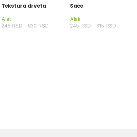
Tekstura drveta
Saće
Alati
Alati
245
RSD
–
630
RSD
245
RSD
–
315
RSD