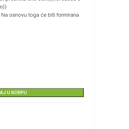
m))
 Na osnovu toga će biti formirana
AJ U KORPU