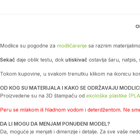
O
Modlice su pogodne za
modličarenje
sa raznim materijalima
Sekač
daje oblik testu, dok
utiskivač
ostavlja šaru, natpis, 
Tokom kupovine, u svakom trenutku klikom na ikonicu korpe 
OD KOG SU MATERIJALA I KAKO SE ODRŽAVAJU MODLIC
Proizvedene su na 3D štampaču od
ekološke plastike (PLA
Peru se mlakom ili hladnom vodom i deterdžentom. Ne smej
DA LI MOGU DA MENJAM PONUĐENI MODEL?
Da, moguće je menjati i dimenzije i detalje. Za sve vaše n