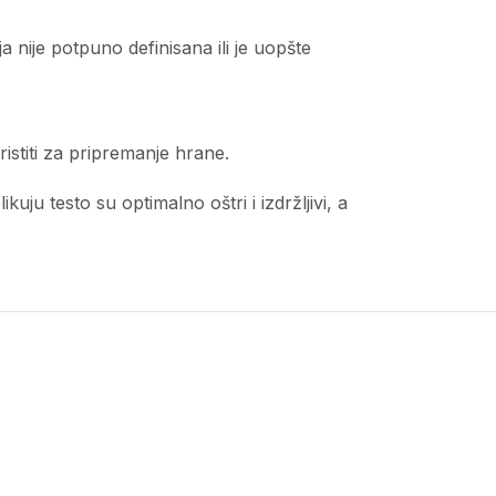
 nije potpuno definisana ili je uopšte
istiti za pripremanje hrane.
ju testo su optimalno oštri i izdržljivi, a