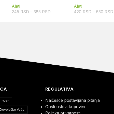
Alati
Alati
245
RSD
–
385
RSD
420
RSD
–
630
RSD
ICA
REGULATIVA
Najčešće postavljana pitanja
Cvet
Opšti uslovi kupovine
Devojačko Veče
Politika privatnosti