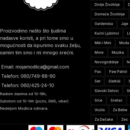
Divlje Životinje
D
Domaće Životinje
Garderoba
Jaje
Proizvodimo nešto što ljudima
Kućni Ljubimci
L
nadasve koristi, a pri tome smo u
Miki I Mini
Moda
mogućnosti da ispunimo svaku želju,
samim tim smo i mi mnogo srećni.
More
Muzika
Novogodišnje
N
Email: mojamodlica@gmail.com
Pas
Paw Patrol
Telefon: 060/749-88-90
Set
Slatkiši
Telefon: 060/425-24-10
Slavski Setovi
S
Radnim danima od 10-18h,
Srce
Svetac
Subotom od 10-14h (poziv, SMS, viber)
Nedeljom Modlica odmara.
Vozila
Za Bebe
Za Dečake
Zec