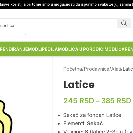
asve koristi, a pri tome smo u mogućnosti da ispunimo svaku želju, samim 
RENDIRANJE
MODLIPEDIJA
MODLICA U PORODICI
MODLIČARE
Početna
Prodavnica
Alati
Lati
Latice
245
RSD
–
385
RSD
Sekač za fondan Latice
Elementi:
Sekač
Veličine:
S
(latice 2-3cm (c