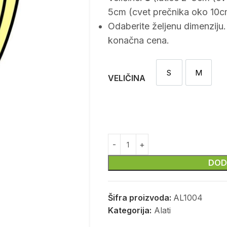
5cm (cvet prečnika oko 10c
Odaberite željenu dimenziju.
konačna cena.
S
M
S
M
VELIČINA
DOD
Šifra proizvoda:
AL1004
Kategorija:
Alati