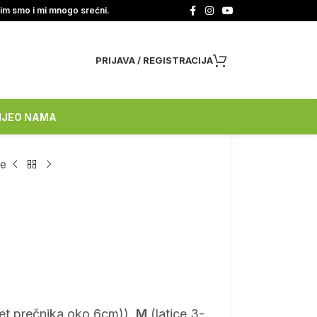
tim smo i mi mnogo srećni.
PRIJAVA / REGISTRACIJA
NJE
O NAMA
ce
vet prečnika oko 6cm)),
M
(latice 3-