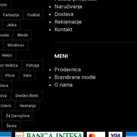
izni
Naručivanje
Dostava
Fantazija
Fudbal
Reklamacije
Jelka
Kontakt
ivada
Meda
Modlica+
MENI
Nebo
oć Veštica
Pahulja
Prodavnica
Ptice
Selo
Brendirane modle
O nama
Slava
lova
Sneško Belić
Uskrs
Venčanja
Za Devojčice
Škola