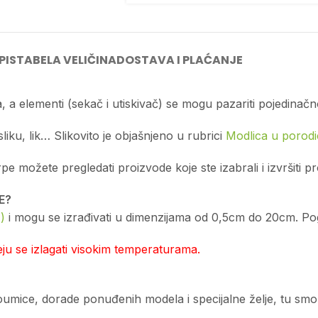
PIS
TABELA VELIČINA
DOSTAVA I PLAĆANJE
, a elementi (sekač i utiskivač) se mogu pazariti pojedinačn
sliku, lik… Slikovito je objašnjeno u rubrici
Modlica u porodic
možete pregledati proizvode koje ste izabrali i izvršiti p
E?
)
i mogu se izrađivati u dimenzijama od 0,5cm do 20cm. Pogl
u se izlagati visokim temperaturama.
edoumice, dorade ponuđenih modela i specijalne želje, tu sm