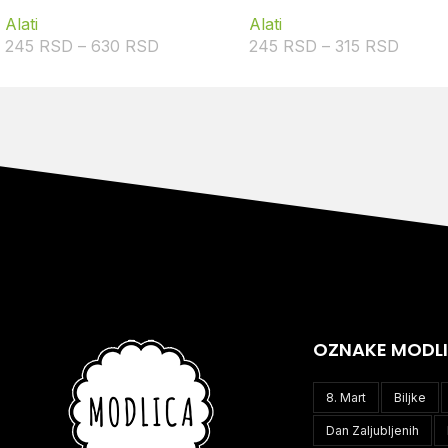
Alati
Alati
245
RSD
–
630
RSD
245
RSD
–
315
RSD
OZNAKE MODL
8. Mart
Biljke
Dan Zaljubljenih