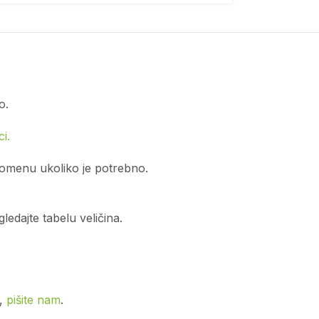
o.
i.
romenu ukoliko je potrebno.
edajte tabelu veličina.
o,
pišite nam
.