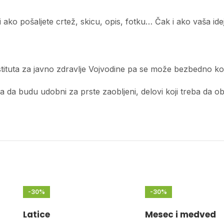
ko pošaljete crtež, skicu, opis, fotku… Čak i ako vaša ideja
tituta za javno zdravlje Vojvodine pa se može bezbedno kor
a budu udobni za prste zaobljeni, delovi koji treba da obliku
-30%
-30%
Latice
Mesec i medved