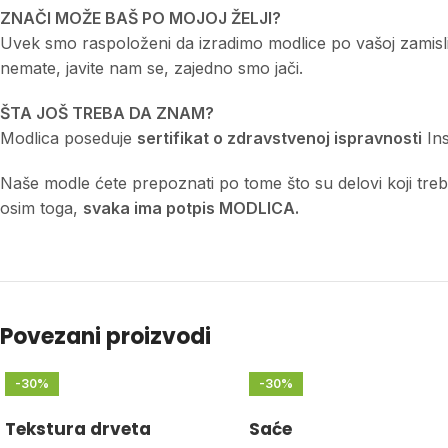
ZNAČI MOŽE BAŠ PO MOJOJ ŽELJI?
Uvek smo raspoloženi da izradimo modlice po vašoj zamisli a
nemate, javite nam se, zajedno smo jači.
ŠTA JOŠ TREBA DA ZNAM?
Modlica poseduje
sertifikat o zdravstvenoj ispravnosti
Ins
Naše modle ćete prepoznati po tome što su delovi koji treba d
osim toga,
svaka ima potpis MODLICA.
Povezani proizvodi
-30%
-30%
Tekstura drveta
Saće