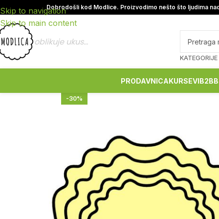
Dobrodošli kod Modlice. Proizvodimo nešto što ljudima nad
Skip to navigation
Skip to main content
oblikuje ukus...
KATEGORIJE
PRODAVNICA
KURSEVI
B2B
B
-30%