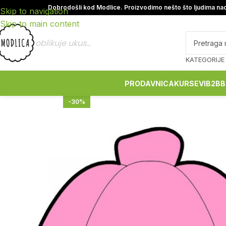
Dobrodošli kod Modlice. Proizvodimo nešto što ljudima nad
Skip to navigation
Skip to main content
oblikuje ukus...
KATEGORIJE
PRODAVNICA
KURSEVI
B2B
B
-30%