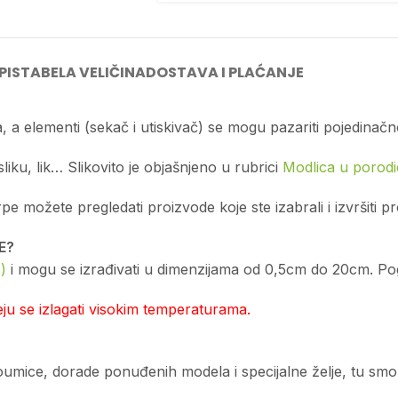
PIS
TABELA VELIČINA
DOSTAVA I PLAĆANJE
, a elementi (sekač i utiskivač) se mogu pazariti pojedinačn
sliku, lik… Slikovito je objašnjeno u rubrici
Modlica u porodic
možete pregledati proizvode koje ste izabrali i izvršiti p
E?
)
i mogu se izrađivati u dimenzijama od 0,5cm do 20cm. Pogl
u se izlagati visokim temperaturama.
edoumice, dorade ponuđenih modela i specijalne želje, tu sm