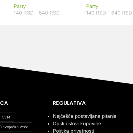
Party
Party
140
RSD
–
840
RSD
140
RSD
–
840
RSD
ICA
REGULATIVA
Najčešće postavljana pitanja
Cvet
Opšti uslovi kupovine
Devojačko Veče
Politika privatnosti