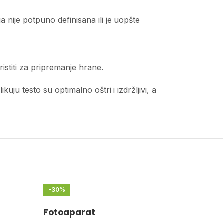
 nije potpuno definisana ili je uopšte
istiti za pripremanje hrane.
ju testo su optimalno oštri i izdržljivi, a
-30%
Fotoaparat