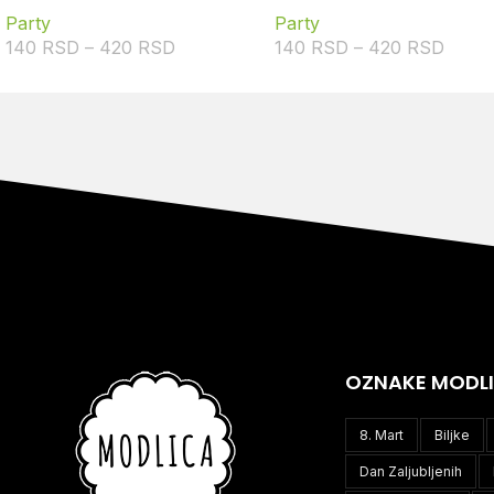
Party
Party
140
RSD
–
420
RSD
140
RSD
–
420
RSD
OZNAKE MODL
8. Mart
Biljke
Dan Zaljubljenih