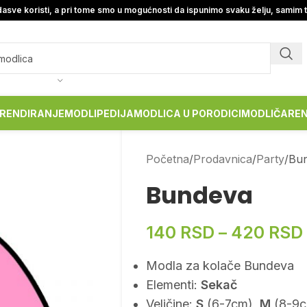
asve koristi, a pri tome smo u mogućnosti da ispunimo svaku želju, samim 
RENDIRANJE
MODLIPEDIJA
MODLICA U PORODICI
MODLIČARE
Početna
Prodavnica
Party
Bu
Bundeva
140
RSD
–
420
RSD
Modla za kolače Bundeva
Elementi:
Sekač
Veličine:
S
(6-7cm),
M
(8-9c