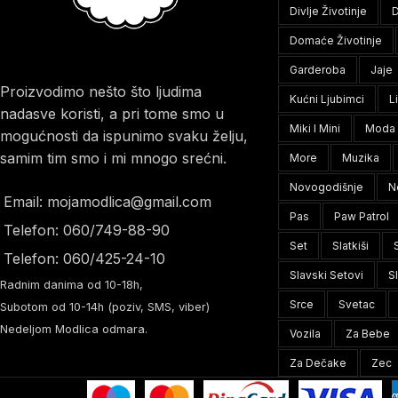
Divlje Životinje
D
Domaće Životinje
Garderoba
Jaje
Proizvodimo nešto što ljudima
Kućni Ljubimci
L
nadasve koristi, a pri tome smo u
Miki I Mini
Moda
mogućnosti da ispunimo svaku želju,
samim tim smo i mi mnogo srećni.
More
Muzika
Novogodišnje
N
Email: mojamodlica@gmail.com
Pas
Paw Patrol
Telefon: 060/749-88-90
Set
Slatkiši
Telefon: 060/425-24-10
Slavski Setovi
S
Radnim danima od 10-18h,
Srce
Svetac
Subotom od 10-14h (poziv, SMS, viber)
Nedeljom Modlica odmara.
Vozila
Za Bebe
Za Dečake
Zec