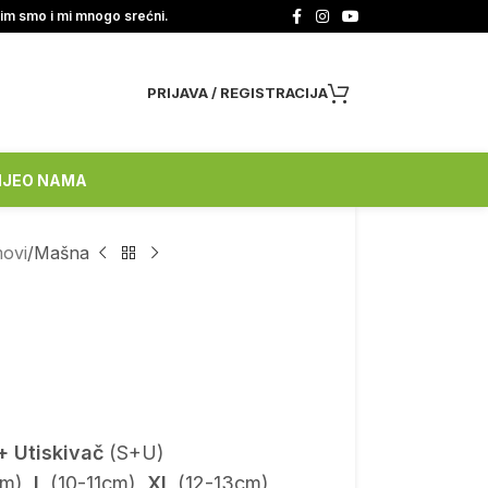
tim smo i mi mnogo srećni.
PRIJAVA / REGISTRACIJA
NJE
O NAMA
movi
Mašna
+ Utiskivač
(S+U)
m),
L
(10-11cm),
XL
(12-13cm)