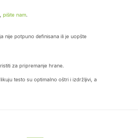
o,
pišite nam
.
 nije potpuno definisana ili je uopšte
istiti za pripremanje hrane.
ju testo su optimalno oštri i izdržljivi, a