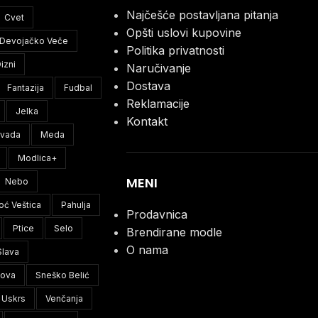
Najčešće postavljana pitanja
Cvet
Opšti uslovi kupovine
Devojačko Veče
Politika privatnosti
izni
Naručivanje
Dostava
Fantazija
Fudbal
Reklamacije
Jelka
Kontakt
ivada
Meda
Modlica+
MENI
Nebo
oć Veštica
Pahulja
Prodavnica
Ptice
Selo
Brendirane modle
O nama
Slava
lova
Sneško Belić
Uskrs
Venčanja