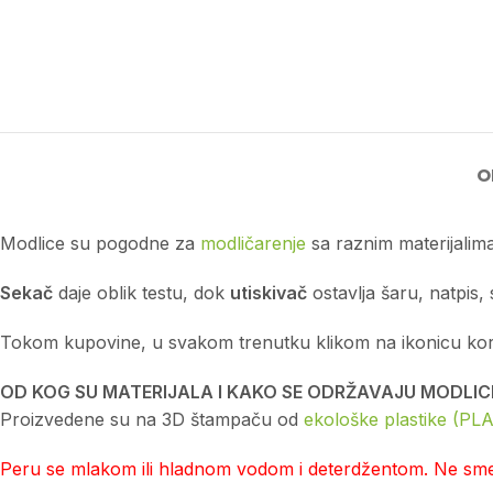
O
Modlice su pogodne za
modličarenje
sa raznim materijalima
Sekač
daje oblik testu, dok
utiskivač
ostavlja šaru, natpis, 
Tokom kupovine, u svakom trenutku klikom na ikonicu korpe 
OD KOG SU MATERIJALA I KAKO SE ODRŽAVAJU MODLIC
Proizvedene su na 3D štampaču od
ekološke plastike (PLA
Peru se mlakom ili hladnom vodom i deterdžentom. Ne smej