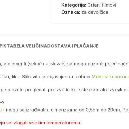
Kategorija:
Crtani filmovi
Oznaka:
za devojčice
PIS
TABELA VELIČINA
DOSTAVA I PLAĆANJE
, a elementi (sekač i utiskivač) se mogu pazariti pojedinačn
sliku, lik… Slikovito je objašnjeno u rubrici
Modlica u porodic
možete pregledati proizvode koje ste izabrali i izvršiti p
E?
)
i mogu se izrađivati u dimenzijama od 0,5cm do 20cm. Pogl
u se izlagati visokim temperaturama.