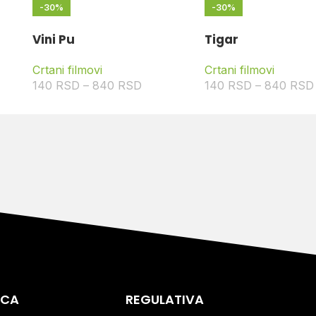
-30%
-30%
Vini Pu
Tigar
Crtani filmovi
Crtani filmovi
140
RSD
–
840
RSD
140
RSD
–
840
RSD
ICA
REGULATIVA