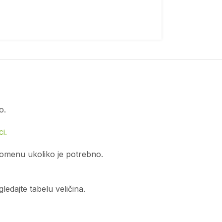
o.
i.
romenu ukoliko je potrebno.
edajte tabelu veličina.