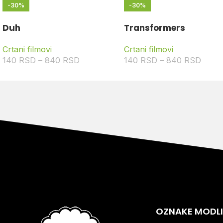
-30%
-30%
Duh
Transformers
Crtani filmovi
Crtani filmovi
140
RSD
–
840
RSD
140
RSD
–
840
RSD
OZNAKE MODL