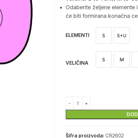
Odaberite željene elemente 
će biti formirana konačna ce
ELEMENTI
S
S+U
Sekač
Sekač i
S
M
S
M
VELIČINA
DOD
Šifra proizvoda:
CR2602