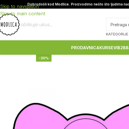
Dobrodošli kod Modlice. Proizvodimo nešto što ljudima nad
Skip to navigation
Skip to main content
oblikuje ukus...
KATEGORIJE
PRODAVNICA
KURSEVI
B2B
B
-30%