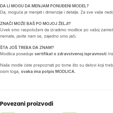
DA LI MOGU DA MENJAM PONUĐENI MODEL?
Da, moguće je menjati i dimenzije i detalje. Za sve vaše n
ZNAČI MOŽE BAŠ PO MOJOJ ŽELJI?
Uvek smo raspoloženi da izradimo modlice po vašoj zamisli a
nemate, javite nam se, zajedno smo jači.
ŠTA JOŠ TREBA DA ZNAM?
Modlica poseduje
sertifikat o zdravstvenoj ispravnosti
Ins
Naše modle ćete prepoznati po tome što su delovi koji treba d
osim toga,
svaka ima potpis MODLICA.
Povezani proizvodi