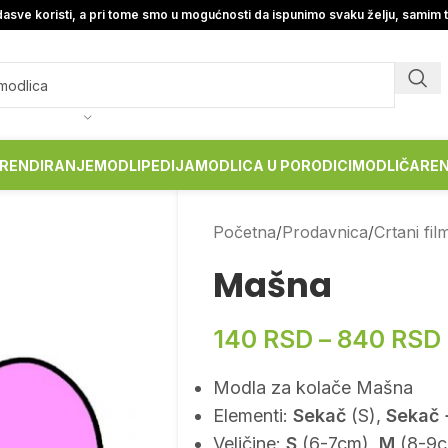
asve koristi, a pri tome smo u mogućnosti da ispunimo svaku želju, samim 
RENDIRANJE
MODLIPEDIJA
MODLICA U PORODICI
MODLIČARE
Početna
Prodavnica
Crtani fil
Mašna
140
RSD
–
840
RSD
Modla za kolače Mašna
Elementi:
Sekač
(S),
Sekač 
Veličine:
S
(6-7cm),
M
(8-9c