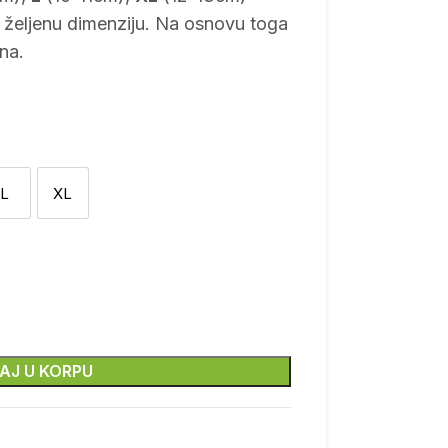
i željenu dimenziju. Na osnovu toga
na.
 utiskivač
L
XL
L
XL
AJ U KORPU