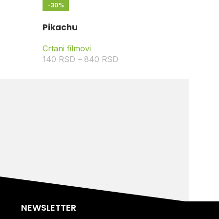
-30%
Pikachu
Crtani filmovi
140
RSD
–
840
RSD
NEWSLETTER