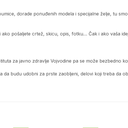
edoumice, dorade ponuđenih modela i specijalne želje, tu sm
ko pošaljete crtež, skicu, opis, fotku… Čak i ako vaša ideja
tituta za javno zdravlje Vojvodine pa se može bezbedno kor
a budu udobni za prste zaobljeni, delovi koji treba da obliku