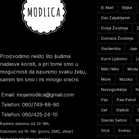
8. Mart
Biljke
Dan Zaljubljenih
Divlje Životinje
D
Domaće Životinje
Garderoba
Jaje
Proizvodimo nešto što ljudima
Kućni Ljubimci
L
nadasve koristi, a pri tome smo u
Miki I Mini
Moda
mogućnosti da ispunimo svaku želju,
samim tim smo i mi mnogo srećni.
More
Muzika
Novogodišnje
N
Email: mojamodlica@gmail.com
Pas
Paw Patrol
Telefon: 060/749-88-90
Set
Slatkiši
Telefon: 060/425-24-10
Slavski Setovi
S
Radnim danima od 10-18h,
Srce
Svetac
Subotom od 10-14h (poziv, SMS, viber)