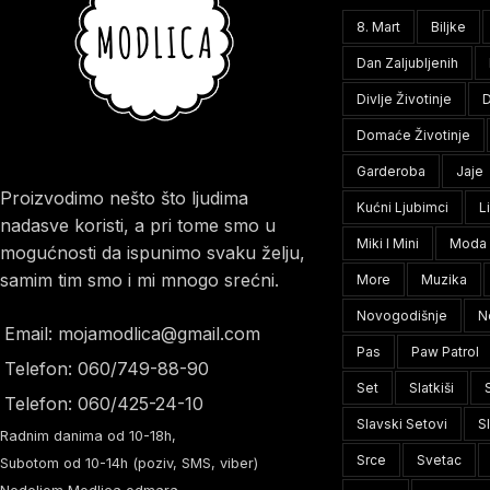
8. Mart
Biljke
Dan Zaljubljenih
Divlje Životinje
D
Domaće Životinje
Garderoba
Jaje
Proizvodimo nešto što ljudima
Kućni Ljubimci
L
nadasve koristi, a pri tome smo u
Miki I Mini
Moda
mogućnosti da ispunimo svaku želju,
samim tim smo i mi mnogo srećni.
More
Muzika
Novogodišnje
N
Email: mojamodlica@gmail.com
Pas
Paw Patrol
Telefon: 060/749-88-90
Set
Slatkiši
Telefon: 060/425-24-10
Slavski Setovi
S
Radnim danima od 10-18h,
Srce
Svetac
Subotom od 10-14h (poziv, SMS, viber)