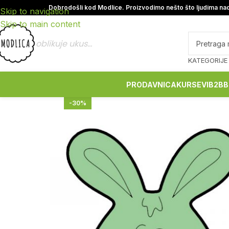
Dobrodošli kod Modlice. Proizvodimo nešto što ljudima nad
Skip to navigation
Skip to main content
oblikuje ukus...
KATEGORIJE
PRODAVNICA
KURSEVI
B2B
B
-30%