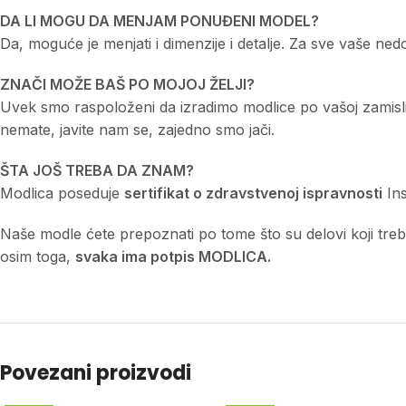
DA LI MOGU DA MENJAM PONUĐENI MODEL?
Da, moguće je menjati i dimenzije i detalje. Za sve vaše n
ZNAČI MOŽE BAŠ PO MOJOJ ŽELJI?
Uvek smo raspoloženi da izradimo modlice po vašoj zamisli a
nemate, javite nam se, zajedno smo jači.
ŠTA JOŠ TREBA DA ZNAM?
Modlica poseduje
sertifikat o zdravstvenoj ispravnosti
Ins
Naše modle ćete prepoznati po tome što su delovi koji treba d
osim toga,
svaka ima potpis MODLICA.
Povezani proizvodi