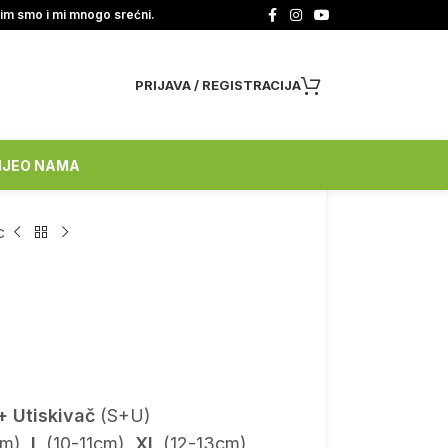
tim smo i mi mnogo srećni.
PRIJAVA / REGISTRACIJA
NJE
O NAMA
c
+ Utiskivač
(S+U)
m),
L
(10-11cm),
XL
(12-13cm)