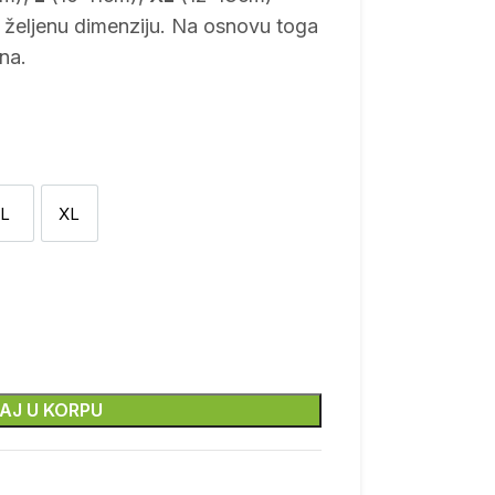
i željenu dimenziju. Na osnovu toga
na.
 utiskivač
L
XL
L
XL
AJ U KORPU