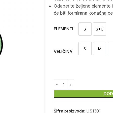
Odaberite željene elemente 
će biti formirana konačna ce
ELEMENTI
S
S+U
Sekač
Sekač i
S
M
S
M
VELIČINA
DOD
Šifra proizvoda:
US1301