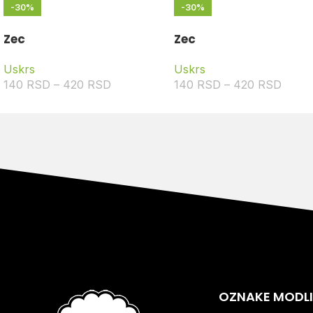
-30%
-30%
Zec
Zec
Uskrs
Uskrs
140
RSD
–
420
RSD
140
RSD
–
420
RSD
OZNAKE MODL