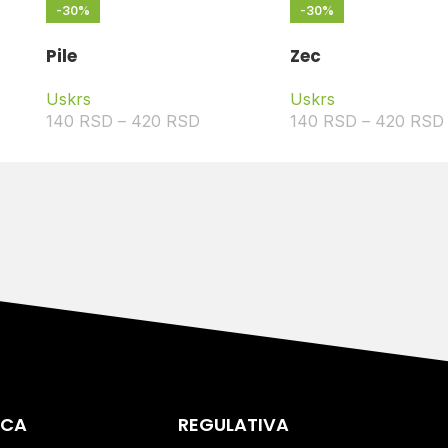
-30%
-30%
Pile
Zec
Uskrs
Uskrs
140
RSD
–
420
RSD
140
RSD
–
420
RSD
ICA
REGULATIVA