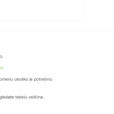
o.
i.
romenu ukoliko je potrebno.
edajte tabelu veličina.