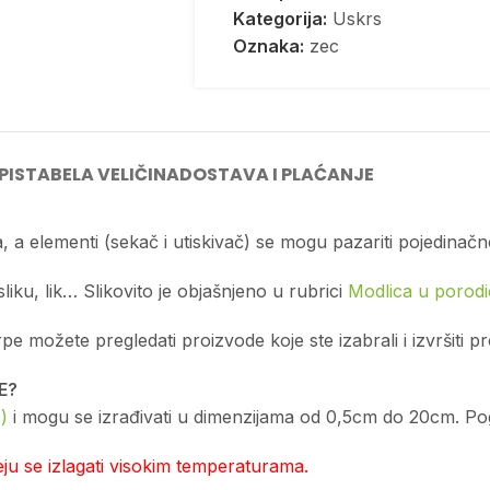
Kategorija:
Uskrs
Oznaka:
zec
PIS
TABELA VELIČINA
DOSTAVA I PLAĆANJE
, a elementi (sekač i utiskivač) se mogu pazariti pojedinačn
sliku, lik… Slikovito je objašnjeno u rubrici
Modlica u porodic
možete pregledati proizvode koje ste izabrali i izvršiti p
E?
)
i mogu se izrađivati u dimenzijama od 0,5cm do 20cm. Pogl
u se izlagati visokim temperaturama.