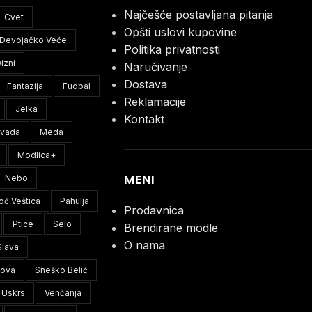
Najčešće postavljana pitanja
Cvet
Opšti uslovi kupovine
Devojačko Veče
Politika privatnosti
izni
Naručivanje
Dostava
Fantazija
Fudbal
Reklamacije
Jelka
Kontakt
ivada
Meda
Modlica+
MENI
Nebo
oć Veštica
Pahulja
Prodavnica
Ptice
Selo
Brendirane modle
O nama
Slava
lova
Sneško Belić
Uskrs
Venčanja