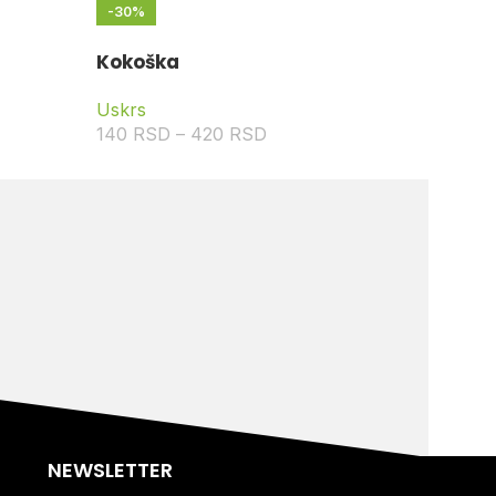
-30%
Kokoška
Uskrs
140
RSD
–
420
RSD
NEWSLETTER