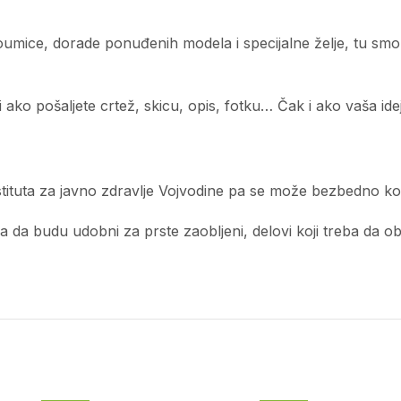
edoumice, dorade ponuđenih modela i specijalne želje, tu sm
ko pošaljete crtež, skicu, opis, fotku… Čak i ako vaša ideja
tituta za javno zdravlje Vojvodine pa se može bezbedno kor
a budu udobni za prste zaobljeni, delovi koji treba da obliku