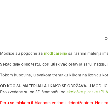
O
Modlice su pogodne za
modličarenje
sa raznim materijalima
Sekač
daje oblik testu, dok
utiskivač
ostavlja šaru, natpis, 
Tokom kupovine, u svakom trenutku klikom na ikonicu korpe 
OD KOG SU MATERIJALA I KAKO SE ODRŽAVAJU MODLIC
Proizvedene su na 3D štampaču od
ekološke plastike (PLA
Peru se mlakom ili hladnom vodom i deterdžentom. Ne smej