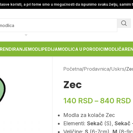
asve koristi, a pri tome smo u mogućnosti da ispunimo svaku želju, samim 
RENDIRANJE
MODLIPEDIJA
MODLICA U PORODICI
MODLIČARE
Početna
Prodavnica
Uskrs
Ze
Zec
140
RSD
–
840
RSD
Modla za kolače Zec
Elementi:
Sekač
(S),
Sekač 
Veličine:
S
(6-7cm),
M
(8-9c