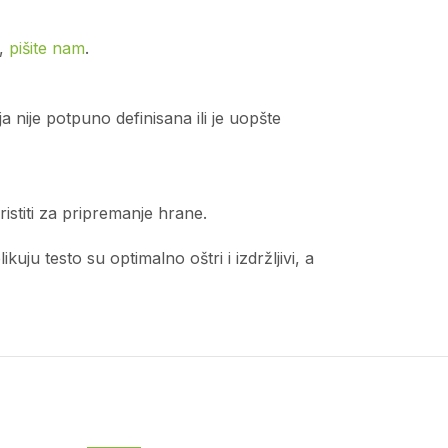
o,
pišite nam
.
 nije potpuno definisana ili je uopšte
istiti za pripremanje hrane.
ju testo su optimalno oštri i izdržljivi, a