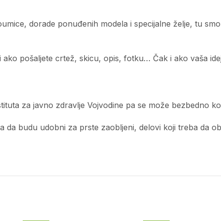
edoumice, dorade ponuđenih modela i specijalne želje, tu sm
ko pošaljete crtež, skicu, opis, fotku… Čak i ako vaša ideja
tituta za javno zdravlje Vojvodine pa se može bezbedno kor
a budu udobni za prste zaobljeni, delovi koji treba da obliku