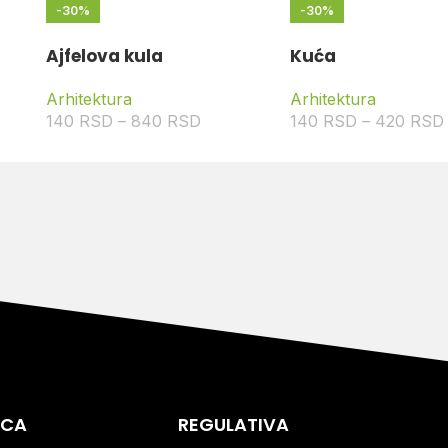
-30%
-30%
Ajfelova kula
Kuća
Arhitektura
Arhitektura
140
RSD
–
840
RSD
140
RSD
–
420
RSD
ICA
REGULATIVA