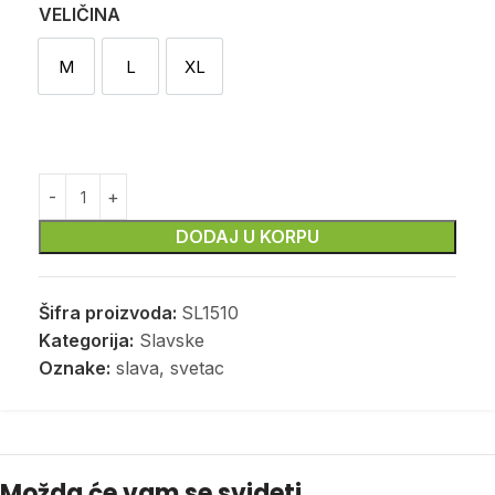
VELIČINA
M
L
XL
M
L
XL
DODAJ U KORPU
Šifra proizvoda:
SL1510
Kategorija:
Slavske
Oznake:
slava
,
svetac
Možda će vam se svideti …