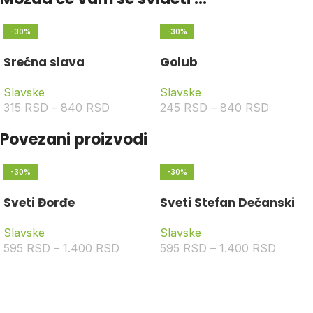
-30%
-30%
Srećna slava
Golub
Slavske
Slavske
315
RSD
–
840
RSD
245
RSD
–
840
RSD
Povezani proizvodi
-30%
-30%
Sveti Đorđe
Sveti Stefan Dečanski
Slavske
Slavske
595
RSD
–
1.400
RSD
595
RSD
–
1.400
RSD