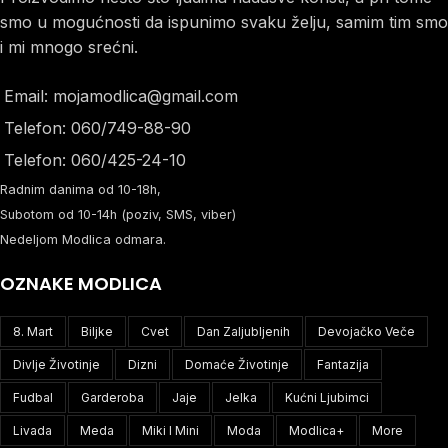
smo u mogućnosti da ispunimo svaku želju, samim tim smo
i mi mnogo srećni.
Email: mojamodlica@gmail.com
Telefon: 060/749-88-90
Telefon: 060/425-24-10
Radnim danima od 10-18h,
Subotom od 10-14h (poziv, SMS, viber)
Nedeljom Modlica odmara.
OZNAKE MODLICA
8. Mart
Biljke
Cvet
Dan Zaljubljenih
Devojačko Veče
Divlje Životinje
Dizni
Domaće Životinje
Fantazija
Fudbal
Garderoba
Jaje
Jelka
Kućni Ljubimci
Livada
Meda
Miki I Mini
Moda
Modlica+
More