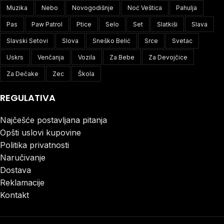
Muzika
Nebo
Novogodišnje
Noć Veštica
Pahulja
Pas
Paw Patrol
Ptice
Selo
Set
Slatkiši
Slava
Slavski Setovi
Slova
Sneško Belić
Srce
Svetac
Uskrs
Venčanja
Vozila
Za Bebe
Za Devojčice
Za Dečake
Zec
Škola
REGULATIVA
Najčešće postavljana pitanja
Opšti uslovi kupovine
Politika privatnosti
Naručivanje
Dostava
Reklamacije
Kontakt