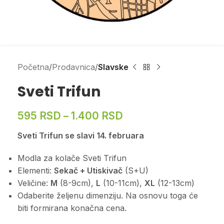
Početna
Prodavnica
Slavske
Sveti Trifun
595
RSD
–
1.400
RSD
Sveti Trifun se slavi 14. februara
Modla za kolače Sveti Trifun
Elementi:
Sekač + Utiskivač
(S+U)
Veličine:
M
(8-9cm),
L
(10-11cm),
XL
(12-13cm)
Odaberite željenu dimenziju. Na osnovu toga će
biti formirana konačna cena.