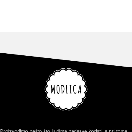
Proizvodimo nešto što ljudima nadasve koristi, a pri tome