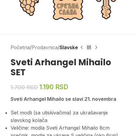
Početna
Prodavnica
Slavske
Sveti Arhangel Mihailo
SET
1.190
RSD
1.700
RSD
Sveti Arhangel Mihailo se slavi 21. novembra
Set modli (sa utiskivačima) za ukrašavanje
slavskog kolača
Veličine: modla Sveti Arhangel Mihailo 8cm
prečnik, modle za ukrase S veličina (oko 6cm)