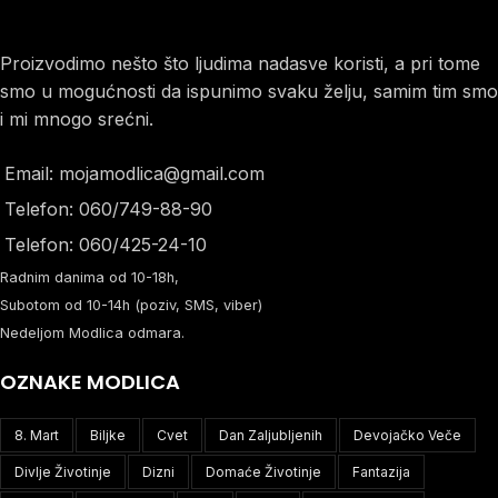
Proizvodimo nešto što ljudima nadasve koristi, a pri tome
smo u mogućnosti da ispunimo svaku želju, samim tim smo
i mi mnogo srećni.
Email: mojamodlica@gmail.com
Telefon: 060/749-88-90
Telefon: 060/425-24-10
Radnim danima od 10-18h,
Subotom od 10-14h (poziv, SMS, viber)
Nedeljom Modlica odmara.
OZNAKE MODLICA
8. Mart
Biljke
Cvet
Dan Zaljubljenih
Devojačko Veče
Divlje Životinje
Dizni
Domaće Životinje
Fantazija