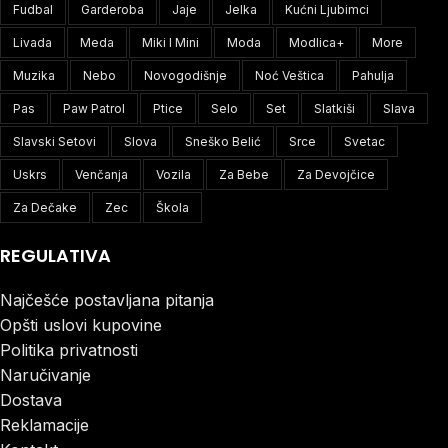
Fudbal
Garderoba
Jaje
Jelka
Kućni Ljubimci
Livada
Meda
Miki I Mini
Moda
Modlica+
More
Muzika
Nebo
Novogodišnje
Noć Veštica
Pahulja
Pas
Paw Patrol
Ptice
Selo
Set
Slatkiši
Slava
Slavski Setovi
Slova
Sneško Belić
Srce
Svetac
Uskrs
Venčanja
Vozila
Za Bebe
Za Devojčice
Za Dečake
Zec
Škola
REGULATIVA
Najčešće postavljana pitanja
Opšti uslovi kupovine
Politika privatnosti
Naručivanje
Dostava
Reklamacije