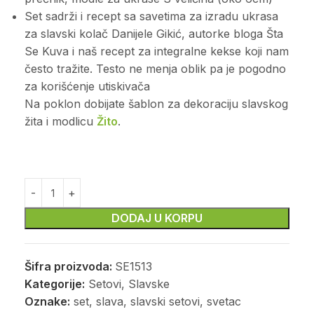
Set sadrži i recept sa savetima za izradu ukrasa
za slavski kolač Danijele Gikić, autorke bloga Šta
Se Kuva i naš recept za integralne kekse koji nam
često tražite. Testo ne menja oblik pa je pogodno
za korišćenje utiskivača
Na poklon dobijate šablon za dekoraciju slavskog
žita i modlicu
Žito
.
DODAJ U KORPU
Šifra proizvoda:
SE1513
Kategorije:
Setovi
,
Slavske
Oznake:
set
,
slava
,
slavski setovi
,
svetac