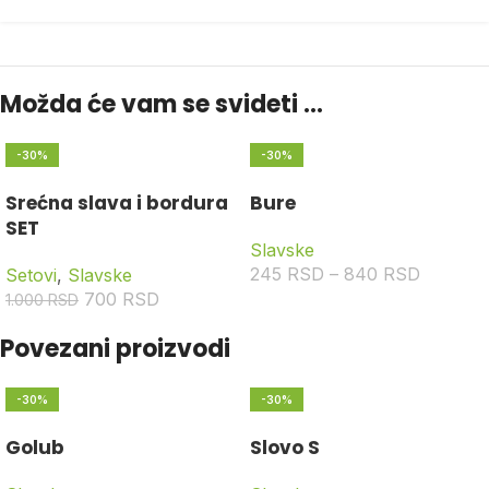
Možda će vam se svideti …
-30%
-30%
Srećna slava i bordura
Bure
SET
Slavske
245
RSD
–
840
RSD
Setovi
,
Slavske
700
RSD
1.000
RSD
Povezani proizvodi
-30%
-30%
Golub
Slovo S