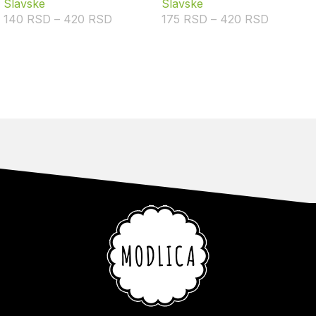
Slavske
Slavske
140
RSD
–
420
RSD
175
RSD
–
420
RSD