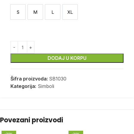
S
M
L
XL
S
M
L
XL
DODAJ U KORPU
Šifra proizvoda:
SB1030
Kategorija:
Simboli
Povezani proizvodi