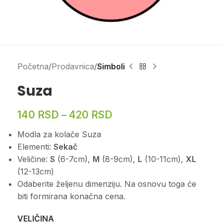
Početna
Prodavnica
Simboli
Suza
140
RSD
–
420
RSD
Modla za kolače Suza
Elementi:
Sekač
Veličine:
S
(6-7cm),
M
(8-9cm),
L
(10-11cm),
XL
(12-13cm)
Odaberite željenu dimenziju. Na osnovu toga će
biti formirana konačna cena.
VELIČINA