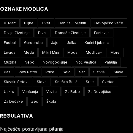
OZNAKE MODLICA
8. Mart
Biljke
Cvet
Dan Zaljubljenih
Devojačko Veče
Divlje Životinje
Dizni
Domaće Životinje
Fantazija
Fudbal
Garderoba
Jaje
Jelka
Kućni Ljubimci
Livada
Meda
Miki I Mini
Moda
Modlica+
More
Muzika
Nebo
Novogodišnje
Noć Veštica
Pahulja
Pas
Paw Patrol
Ptice
Selo
Set
Slatkiši
Slava
Slavski Setovi
Slova
Sneško Belić
Srce
Svetac
Uskrs
Venčanja
Vozila
Za Bebe
Za Devojčice
Za Dečake
Zec
Škola
REGULATIVA
Najčešće postavljana pitanja