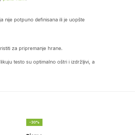
 nije potpuno definisana ili je uopšte
istiti za pripremanje hrane.
ju testo su optimalno oštri i izdržljivi, a
-30%