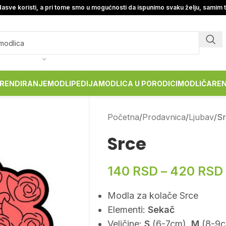
asve koristi, a pri tome smo u mogućnosti da ispunimo svaku želju, samim 
RENDIRANJE
MODLIPEDIJA
MODLICA U PORODICI
MODLIČARE
Početna
Prodavnica
Ljubav
Sr
Srce
140
RSD
–
420
RSD
Modla za kolače Srce
Elementi:
Sekač
Veličine:
S
(6-7cm),
M
(8-9c