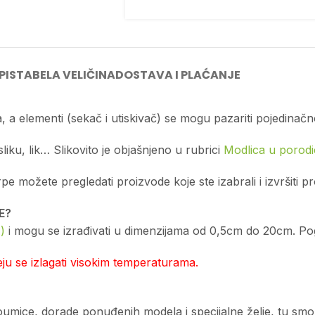
PIS
TABELA VELIČINA
DOSTAVA I PLAĆANJE
, a elementi (sekač i utiskivač) se mogu pazariti pojedinačn
sliku, lik… Slikovito je objašnjeno u rubrici
Modlica u porodic
možete pregledati proizvode koje ste izabrali i izvršiti p
E?
)
i mogu se izrađivati u dimenzijama od 0,5cm do 20cm. Pogl
u se izlagati visokim temperaturama.
edoumice, dorade ponuđenih modela i specijalne želje, tu sm