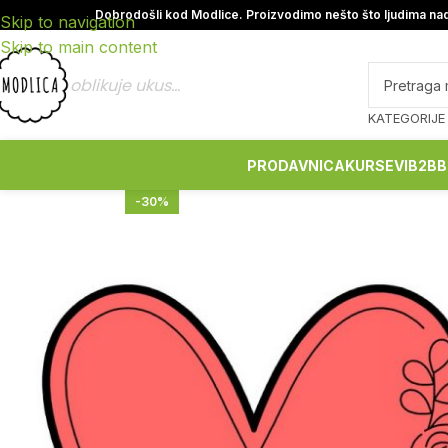
Dobrodošli kod Modlice. Proizvodimo nešto što ljudima nad
Skip to navigation
Skip to main content
oblikuje ukus...
KATEGORIJE
PRODAVNICA
KURSEVI
B2B
B
-30%