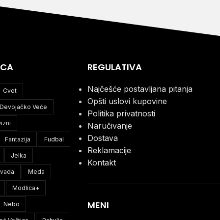
ICA
REGULATIVA
Najčešće postavljana pitanja
Cvet
Opšti uslovi kupovine
Devojačko Veče
Politika privatnosti
izni
Naručivanje
Dostava
Fantazija
Fudbal
Reklamacije
Jelka
Kontakt
ivada
Meda
Modlica+
MENI
Nebo