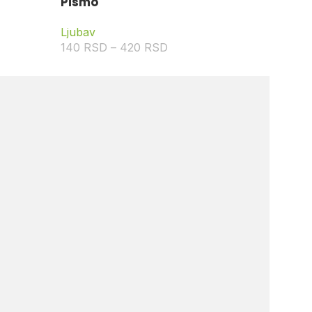
Pismo
Ljubav
140
RSD
–
420
RSD