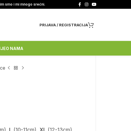
tim smo i mi mnogo srećni.
PRIJAVA / REGISTRACIJA
NJE
O NAMA
ce
m),
L
(10-11cm),
XL
(12-13cm)