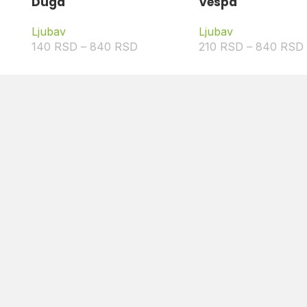
Duga
Vespa
Ljubav
Ljubav
140
RSD
–
840
RSD
210
RSD
–
840
RSD