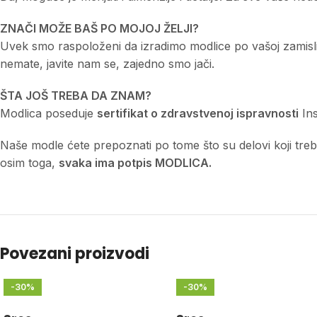
ZNAČI MOŽE BAŠ PO MOJOJ ŽELJI?
Uvek smo raspoloženi da izradimo modlice po vašoj zamisli a
nemate, javite nam se, zajedno smo jači.
ŠTA JOŠ TREBA DA ZNAM?
Modlica poseduje
sertifikat o zdravstvenoj ispravnosti
Ins
Naše modle ćete prepoznati po tome što su delovi koji treba d
osim toga,
svaka ima potpis MODLICA.
Povezani proizvodi
-30%
-30%