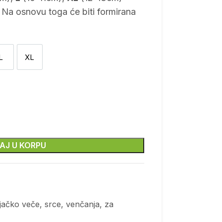
 Na osnovu toga će biti formirana
L
XL
L
XL
AJ U KORPU
jačko veče
,
srce
,
venčanja
,
za