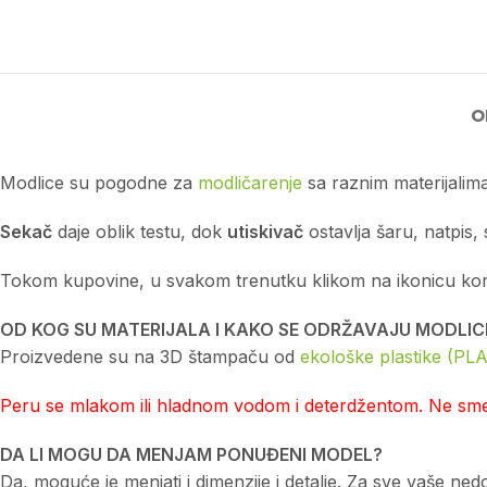
O
Modlice su pogodne za
modličarenje
sa raznim materijalima
Sekač
daje oblik testu, dok
utiskivač
ostavlja šaru, natpis, 
Tokom kupovine, u svakom trenutku klikom na ikonicu korpe 
OD KOG SU MATERIJALA I KAKO SE ODRŽAVAJU MODLIC
Proizvedene su na 3D štampaču od
ekološke plastike (PLA
Peru se mlakom ili hladnom vodom i deterdžentom. Ne smej
DA LI MOGU DA MENJAM PONUĐENI MODEL?
Da, moguće je menjati i dimenzije i detalje. Za sve vaše n