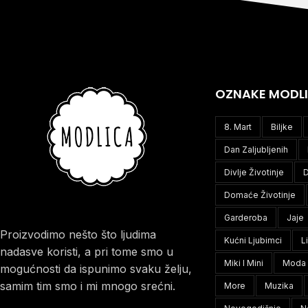
OZNAKE MODL
8. Mart
Biljke
Dan Zaljubljenih
Divlje Životinje
D
Domaće Životinje
Garderoba
Jaje
Proizvodimo nešto što ljudima
Kućni Ljubimci
L
nadasve koristi, a pri tome smo u
Miki I Mini
Moda
mogućnosti da ispunimo svaku želju,
samim tim smo i mi mnogo srećni.
More
Muzika