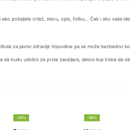
ko pošaljete crtež, skicu, opis, fotku… Čak i ako vaša ideja
tituta za javno zdravlje Vojvodine pa se može bezbedno kor
a budu udobni za prste zaobljeni, delovi koji treba da obliku
-30%
-30%