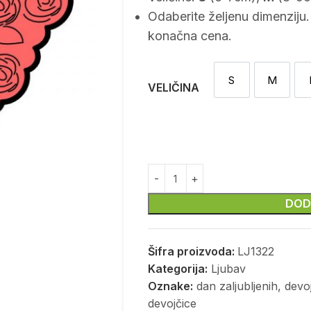
Odaberite željenu dimenziju.
konačna cena.
S
M
S
M
VELIČINA
DOD
Šifra proizvoda:
LJ1322
Kategorija:
Ljubav
Oznake:
dan zaljubljenih
,
devo
devojčice