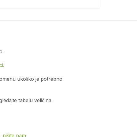
o.
i.
romenu ukoliko je potrebno.
edajte tabelu veličina.
o,
pišite nam
.