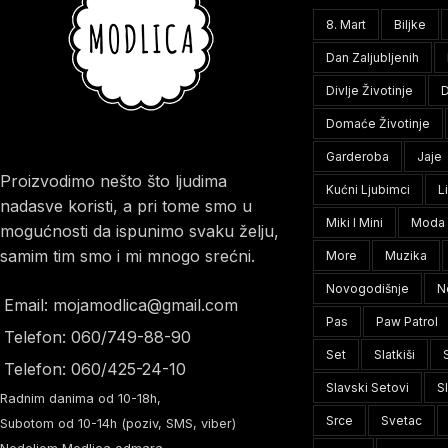
8. Mart
Biljke
Dan Zaljubljenih
Divlje Životinje
D
Domaće Životinje
Garderoba
Jaje
Proizvodimo nešto što ljudima
Kućni Ljubimci
L
nadasve koristi, a pri tome smo u
Miki I Mini
Moda
mogućnosti da ispunimo svaku želju,
samim tim smo i mi mnogo srećni.
More
Muzika
Novogodišnje
N
Email: mojamodlica@gmail.com
Pas
Paw Patrol
Telefon: 060/749-88-90
Set
Slatkiši
Telefon: 060/425-24-10
Slavski Setovi
S
Radnim danima od 10-18h,
Srce
Svetac
Subotom od 10-14h (poziv, SMS, viber)