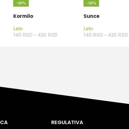
-30%
-30%
Kormilo
Sunce
Leto
Leto
140
RSD
–
420
RSD
140
RSD
–
420
RSD
ICA
REGULATIVA