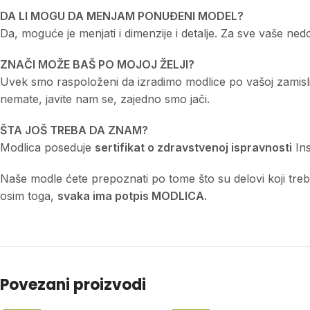
DA LI MOGU DA MENJAM PONUĐENI MODEL?
Da, moguće je menjati i dimenzije i detalje. Za sve vaše n
ZNAČI MOŽE BAŠ PO MOJOJ ŽELJI?
Uvek smo raspoloženi da izradimo modlice po vašoj zamisli a
nemate, javite nam se, zajedno smo jači.
ŠTA JOŠ TREBA DA ZNAM?
Modlica poseduje
sertifikat o zdravstvenoj ispravnosti
Ins
Naše modle ćete prepoznati po tome što su delovi koji treba d
osim toga,
svaka ima potpis MODLICA.
Povezani proizvodi