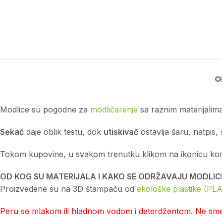
O
Modlice su pogodne za
modličarenje
sa raznim materijalima
Sekač
daje oblik testu, dok
utiskivač
ostavlja šaru, natpis, 
Tokom kupovine, u svakom trenutku klikom na ikonicu korpe 
OD KOG SU MATERIJALA I KAKO SE ODRŽAVAJU MODLIC
Proizvedene su na 3D štampaču od
ekološke plastike (PLA
Peru se mlakom ili hladnom vodom i deterdžentom. Ne smej