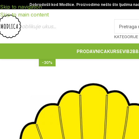
Dobrodošli kod Modlice. Proizvodimo nešto što ljudima nad
Skip to navigation
Skip to main content
oblikuje ukus...
KATEGORIJE
PRODAVNICA
KURSEVI
B2B
B
-30%