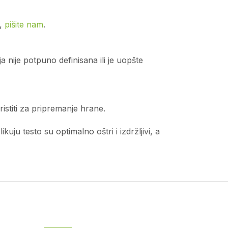
o,
pišite nam
.
 nije potpuno definisana ili je uopšte
istiti za pripremanje hrane.
ju testo su optimalno oštri i izdržljivi, a