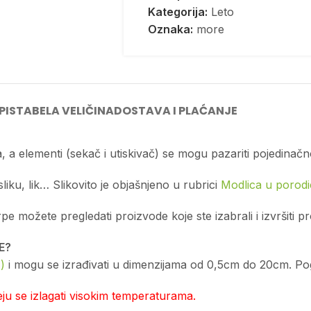
Kategorija:
Leto
Oznaka:
more
PIS
TABELA VELIČINA
DOSTAVA I PLAĆANJE
, a elementi (sekač i utiskivač) se mogu pazariti pojedinačn
sliku, lik… Slikovito je objašnjeno u rubrici
Modlica u porodic
možete pregledati proizvode koje ste izabrali i izvršiti p
E?
)
i mogu se izrađivati u dimenzijama od 0,5cm do 20cm. Pogl
u se izlagati visokim temperaturama.