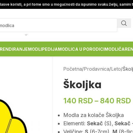
asve koristi, a pri tome smo u mogućnosti da ispunimo svaku želju, samim 
RENDIRANJE
MODLIPEDIJA
MODLICA U PORODICI
MODLIČARE
Početna
Prodavnica
Leto
Škol
Školjka
140
RSD
–
840
RSD
Modla za kolače Školjka
Elementi:
Sekač
(S),
Sekač 
Veličine:
S
(6-7cm),
M
(8-9c