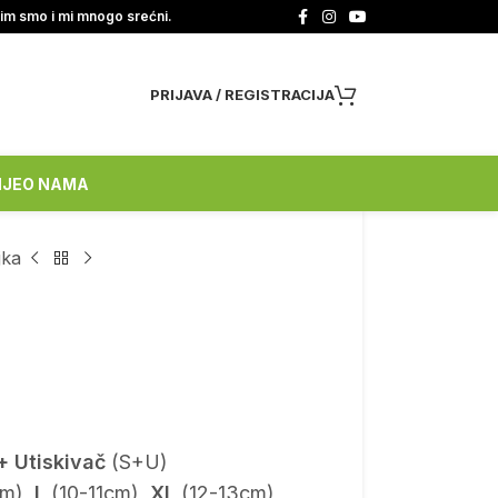
tim smo i mi mnogo srećni.
PRIJAVA / REGISTRACIJA
NJE
O NAMA
jka
+ Utiskivač
(S+U)
m),
L
(10-11cm),
XL
(12-13cm)