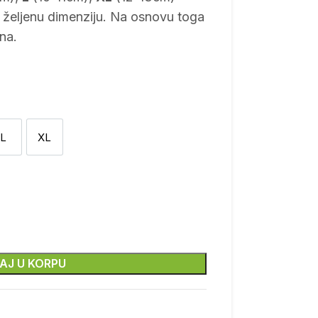
i željenu dimenziju. Na osnovu toga
na.
 utiskivač
L
XL
L
XL
AJ U KORPU