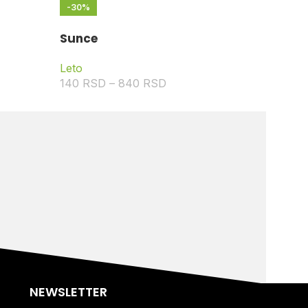
-30%
Sunce
Leto
140
RSD
–
840
RSD
NEWSLETTER