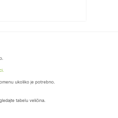
o.
i.
romenu ukoliko je potrebno.
edajte tabelu veličina.