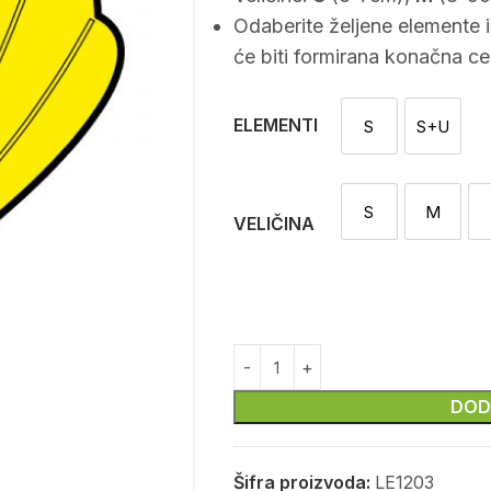
Odaberite željene elemente 
će biti formirana konačna ce
ELEMENTI
S
S+U
Sekač
Sekač i
S
M
S
M
VELIČINA
DOD
Šifra proizvoda:
LE1203