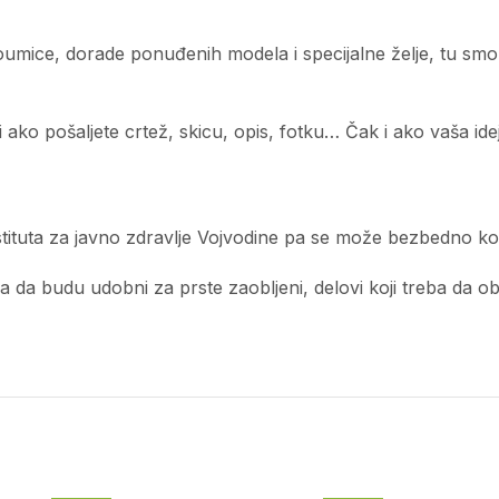
edoumice, dorade ponuđenih modela i specijalne želje, tu sm
ko pošaljete crtež, skicu, opis, fotku… Čak i ako vaša ideja
tituta za javno zdravlje Vojvodine pa se može bezbedno kor
a budu udobni za prste zaobljeni, delovi koji treba da obliku