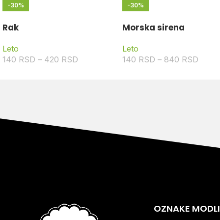
-30%
-30%
Rak
Morska sirena
Leto
Leto
140
RSD
–
420
RSD
140
RSD
–
840
RSD
OZNAKE MODL