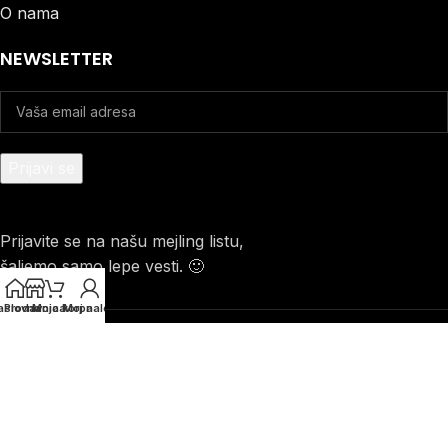
O nama
NEWSLETTER
Prijavite se na našu mejling listu,
šaljemo samo lepe vesti. 🙂
aslovna
Prodavnica
Moja korpa
Moj nalog