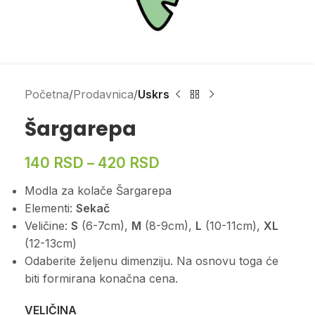
Početna
Prodavnica
Uskrs
Šargarepa
140
RSD
–
420
RSD
Modla za kolače Šargarepa
Elementi:
Sekač
Veličine:
S
(6-7cm),
M
(8-9cm),
L
(10-11cm),
XL
(12-13cm)
Odaberite željenu dimenziju. Na osnovu toga će
biti formirana konačna cena.
VELIČINA