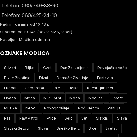
Telefon: 060/749-88-90
Telefon: 060/425-24-10
Radnim danima od 10-18h,
Subotom od 10-14h (poziv, SMS, viber)
Nedeljom Modlica odmara.
OZNAKE MODLICA
8. Mart
Biljke
Cvet
Dan Zaljubljenih
Devojačko Veče
Divlje Životinje
Dizni
Domaće Životinje
Fantazija
Fudbal
Garderoba
Jaje
Jelka
Kućni Ljubimci
Livada
Meda
Miki I Mini
Moda
Modlica+
More
Muzika
Nebo
Novogodišnje
Noć Veštica
Pahulja
Pas
Paw Patrol
Ptice
Selo
Set
Slatkiši
Slava
Slavski Setovi
Slova
Sneško Belić
Srce
Svetac