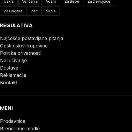
Uskrs
Venčanja
Vozila
Za Bebe
Za Devojčice
Za Dečake
Zec
Škola
REGULATIVA
Najčešće postavljana pitanja
Opšti uslovi kupovine
Politika privatnosti
Naručivanje
Dostava
Reklamacije
Kontakt
MENI
Prodavnica
Brendirane modle