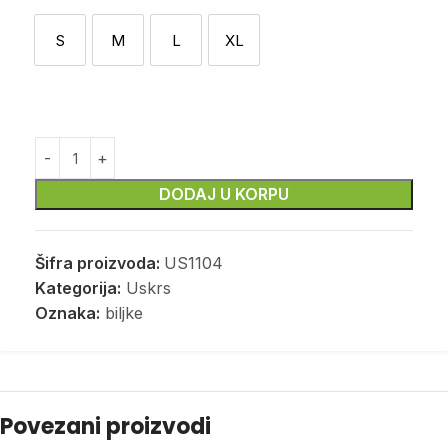
S
M
L
XL
S
M
L
XL
DODAJ U KORPU
Šifra proizvoda:
US1104
Kategorija:
Uskrs
Oznaka:
biljke
Povezani proizvodi