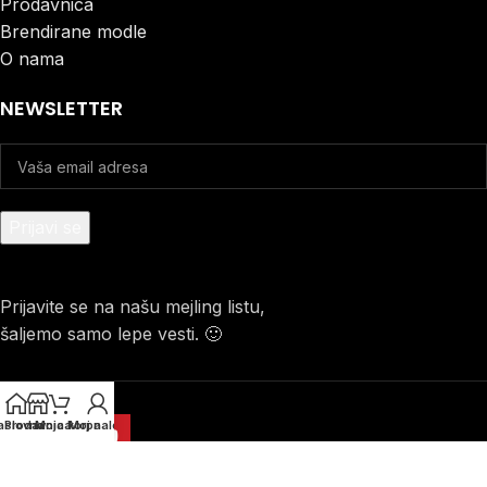
Prodavnica
Brendirane modle
O nama
NEWSLETTER
Prijavite se na našu mejling listu,
šaljemo samo lepe vesti. 🙂
aslovna
Prodavnica
Moja korpa
Moj nalog