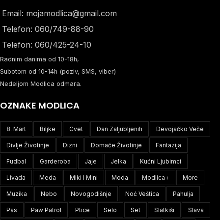
Email: mojamodlica@gmail.com
Telefon: 060/749-88-90
Telefon: 060/425-24-10
Radnim danima od 10-18h,
Subotom od 10-14h (poziv, SMS, viber)
Nedeljom Modlica odmara.
OZNAKE MODLICA
8. Mart
Biljke
Cvet
Dan Zaljubljenih
Devojačko Veče
Divlje Životinje
Dizni
Domaće Životinje
Fantazija
Fudbal
Garderoba
Jaje
Jelka
Kućni Ljubimci
Livada
Meda
Miki I Mini
Moda
Modlica+
More
Muzika
Nebo
Novogodišnje
Noć Veštica
Pahulja
Pas
Paw Patrol
Ptice
Selo
Set
Slatkiši
Slava