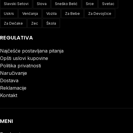
Slavski Setovi
Slova
Sneško Belić
Srce
Svetac
Uskrs
Venčanja
Vozila
Za Bebe
Za Devojčice
Za Dečake
Zec
Škola
REGULATIVA
Najčešće postavljana pitanja
Opšti uslovi kupovine
Politika privatnosti
Naručivanje
Dostava
Reklamacije
Kontakt
MENI