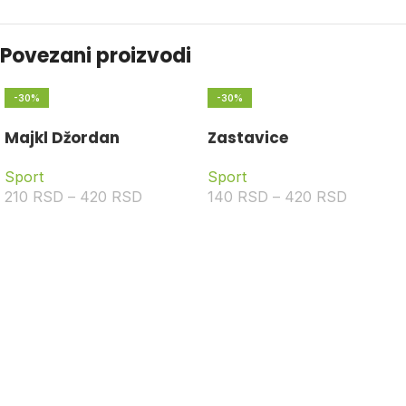
Povezani proizvodi
-30%
-30%
Majkl Džordan
Zastavice
Sport
Sport
210
RSD
–
420
RSD
140
RSD
–
420
RSD