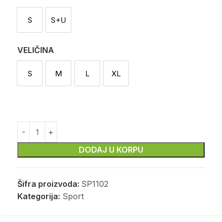
S
S+U
Sekač
Sekač i utiskivač
VELIČINA
S
M
L
XL
S
M
L
XL
DODAJ U KORPU
Šifra proizvoda:
SP1102
Kategorija:
Sport