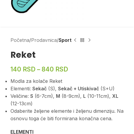
Početna
Prodavnica
Sport
Reket
140
RSD
–
840
RSD
Modla za kolače Reket
Elementi:
Sekač
(S),
Sekač + Utiskivač
(S+U)
Veličine:
S
(6-7cm),
M
(8-9cm),
L
(10-11cm),
XL
(12-13cm)
Odaberite željene elemente i željenu dimenziju. Na
osnovu toga će biti formirana konačna cena.
ELEMENTI