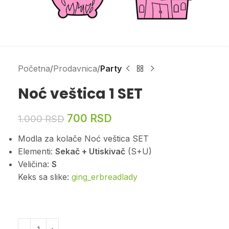
Početna
Prodavnica
Party
Noć veštica 1 SET
700
RSD
1.000
RSD
Modla za kolače Noć veštica SET
Elementi:
Sekač + Utiskivač
(S+U)
Veličina:
S
Keks sa slike:
ging_erbreadlady