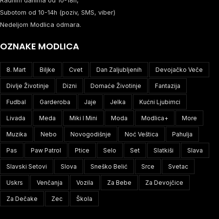
Radnim danima od 10-18h,
Subotom od 10-14h (poziv, SMS, viber)
Nedeljom Modlica odmara.
OZNAKE MODLICA
8. Mart
Biljke
Cvet
Dan Zaljubljenih
Devojačko Veče
Divlje Životinje
Dizni
Domaće Životinje
Fantazija
Fudbal
Garderoba
Jaje
Jelka
Kućni Ljubimci
Livada
Meda
Miki I Mini
Moda
Modlica+
More
Muzika
Nebo
Novogodišnje
Noć Veštica
Pahulja
Pas
Paw Patrol
Ptice
Selo
Set
Slatkiši
Slava
Slavski Setovi
Slova
Sneško Belić
Srce
Svetac
Uskrs
Venčanja
Vozila
Za Bebe
Za Devojčice
Za Dečake
Zec
Škola