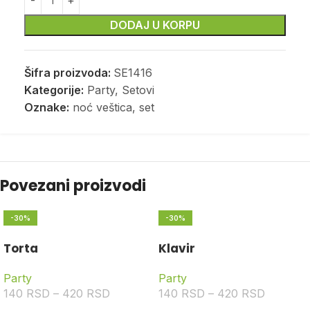
DODAJ U KORPU
Šifra proizvoda:
SE1416
Kategorije:
Party
,
Setovi
Oznake:
noć veštica
,
set
Povezani proizvodi
-30%
-30%
Torta
Klavir
Party
Party
140
RSD
–
420
RSD
140
RSD
–
420
RSD