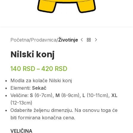
Početna
Prodavnica
Životinje
Nilski konj
140
RSD
–
420
RSD
Modla za kolače Nilski konj
Elementi:
Sekač
Veličine:
S
(6-7cm),
M
(8-9cm),
L
(10-11cm),
XL
(12-13cm)
Odaberite željenu dimenziju. Na osnovu toga će
biti formirana konačna cena.
VELIČINA