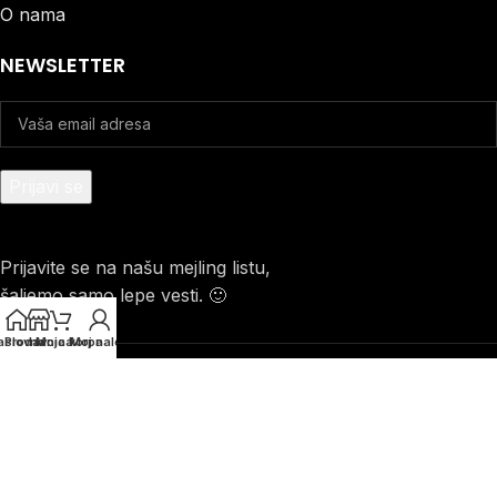
O nama
NEWSLETTER
Prijavite se na našu mejling listu,
šaljemo samo lepe vesti. 🙂
aslovna
Prodavnica
Moja korpa
Moj nalog