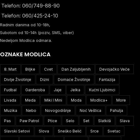
Telefon: 060/749-88-90
Telefon: 060/425-24-10
Radnim danima od 10-18h,
Subotom od 10-14h (poziv, SMS, viber)
Nedeljom Modlica odmara.
OZNAKE MODLICA
8. Mart
Biljke
Cvet
Dan Zaljubljenih
Devojačko Veče
Divlje Životinje
Dizni
Domaće Životinje
Fantazija
Fudbal
Garderoba
Jaje
Jelka
Kućni Ljubimci
Livada
Meda
Miki I Mini
Moda
Modlica+
More
Muzika
Nebo
Novogodišnje
Noć Veštica
Pahulja
Pas
Paw Patrol
Ptice
Selo
Set
Slatkiši
Slava
Slavski Setovi
Slova
Sneško Belić
Srce
Svetac