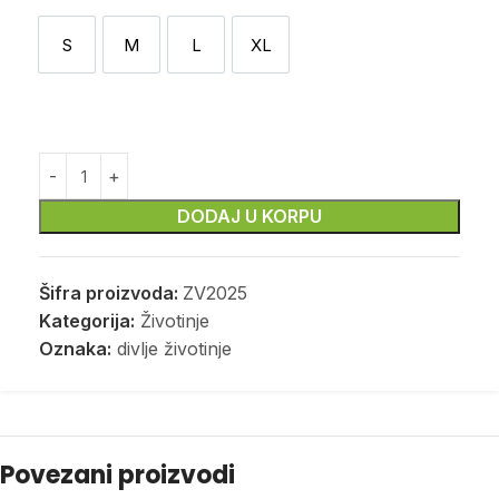
S
M
L
XL
S
M
L
XL
DODAJ U KORPU
Šifra proizvoda:
ZV2025
Kategorija:
Životinje
Oznaka:
divlje životinje
Povezani proizvodi