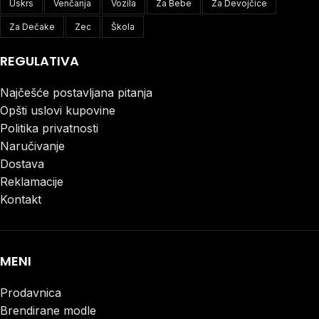
Uskrs
Venčanja
Vozila
Za Bebe
Za Devojčice
Za Dečake
Zec
Škola
REGULATIVA
Najčešće postavljana pitanja
Opšti uslovi kupovine
Politika privatnosti
Naručivanje
Dostava
Reklamacije
Kontakt
MENI
Prodavnica
Brendirane modle