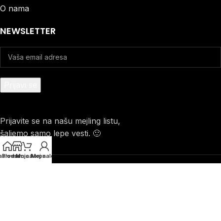
O nama
NEWSLETTER
Prijavite se na našu mejling listu,
šaljemo samo lepe vesti. 🙂
aslovna
Prodavnica
Moja korpa
Moj nalog