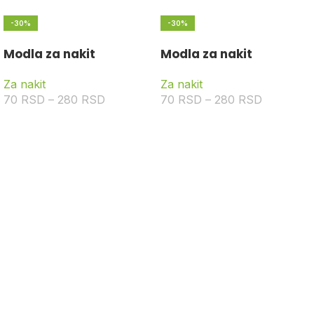
-30%
-30%
Modla za nakit
Modla za nakit
Za nakit
Za nakit
70
RSD
–
280
RSD
70
RSD
–
280
RSD