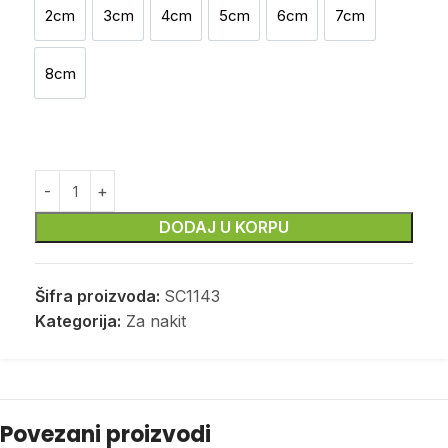
2cm
3cm
4cm
5cm
6cm
7cm
2cm
3cm
4cm
5cm
6cm
7cm
8cm
8cm
DODAJ U KORPU
Šifra proizvoda:
SC1143
Kategorija:
Za nakit
Povezani proizvodi