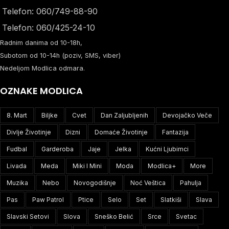
Telefon: 060/749-88-90
Telefon: 060/425-24-10
Radnim danima od 10-18h,
Subotom od 10-14h (poziv, SMS, viber)
Nedeljom Modlica odmara.
OZNAKE MODLICA
8. Mart
Biljke
Cvet
Dan Zaljubljenih
Devojačko Veče
Divlje Životinje
Dizni
Domaće Životinje
Fantazija
Fudbal
Garderoba
Jaje
Jelka
Kućni Ljubimci
Livada
Meda
Miki I Mini
Moda
Modlica+
More
Muzika
Nebo
Novogodišnje
Noć Veštica
Pahulja
Pas
Paw Patrol
Ptice
Selo
Set
Slatkiši
Slava
Slavski Setovi
Slova
Sneško Belić
Srce
Svetac