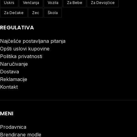
Uskrs
Venčanja
Vozila
Za Bebe
Za Devojčice
Za Dečake
Zec
Škola
REGULATIVA
Najčešće postavljana pitanja
Opšti uslovi kupovine
Politika privatnosti
Naručivanje
Dostava
Reklamacije
Kontakt
MENI
Prodavnica
Brendirane modle