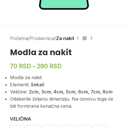
Početna
Prodavnica
Za nakit
Modla za nakit
70
RSD
–
280
RSD
Modla za nakit
Elementi:
Sekač
Veličine:
2cm, 3cm, 4cm, 5cm, 6cm, 7cm, 8cm
Odaberite željenu dimenziju. Na osnovu toga će
biti formirana konačna cena.
VELIČINA