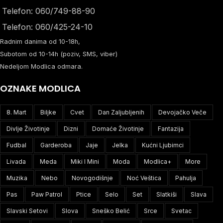
Telefon: 060/749-88-90
Telefon: 060/425-24-10
Radnim danima od 10-18h,
Subotom od 10-14h (poziv, SMS, viber)
Nedeljom Modlica odmara.
OZNAKE MODLICA
8. Mart
Biljke
Cvet
Dan Zaljubljenih
Devojačko Veče
Divlje Životinje
Dizni
Domaće Životinje
Fantazija
Fudbal
Garderoba
Jaje
Jelka
Kućni Ljubimci
Livada
Meda
Miki I Mini
Moda
Modlica+
More
Muzika
Nebo
Novogodišnje
Noć Veštica
Pahulja
Pas
Paw Patrol
Ptice
Selo
Set
Slatkiši
Slava
Slavski Setovi
Slova
Sneško Belić
Srce
Svetac