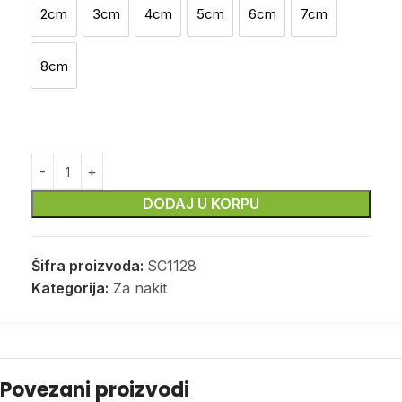
2cm
3cm
4cm
5cm
6cm
7cm
2cm
3cm
4cm
5cm
6cm
7cm
8cm
8cm
DODAJ U KORPU
Šifra proizvoda:
SC1128
Kategorija:
Za nakit
Povezani proizvodi