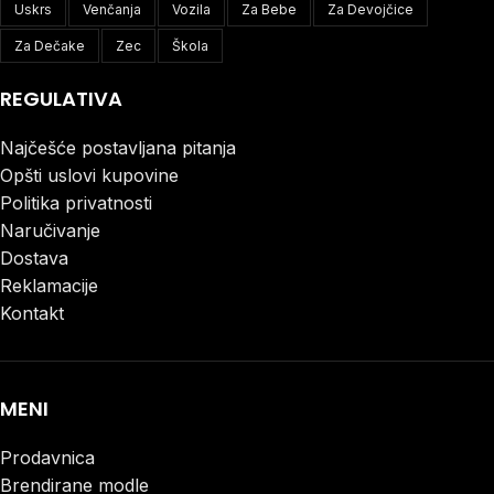
Uskrs
Venčanja
Vozila
Za Bebe
Za Devojčice
Za Dečake
Zec
Škola
REGULATIVA
Najčešće postavljana pitanja
Opšti uslovi kupovine
Politika privatnosti
Naručivanje
Dostava
Reklamacije
Kontakt
MENI
Prodavnica
Brendirane modle