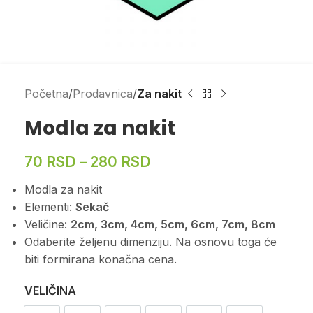
Početna
Prodavnica
Za nakit
Modla za nakit
70
RSD
–
280
RSD
Modla za nakit
Elementi:
Sekač
Veličine:
2cm, 3cm, 4cm, 5cm, 6cm, 7cm, 8cm
Odaberite željenu dimenziju. Na osnovu toga će
biti formirana konačna cena.
VELIČINA