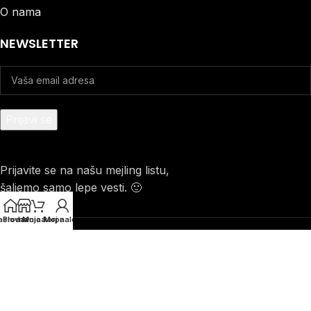
O nama
NEWSLETTER
Prijavite se na našu mejling listu,
šaljemo samo lepe vesti. 🙂
aslovna
Prodavnica
Moja korpa
Moj nalog