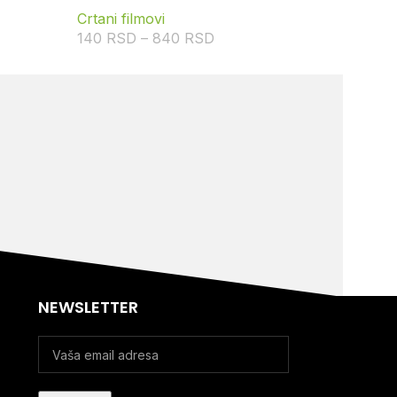
Crtani filmovi
140
RSD
–
840
RSD
NEWSLETTER