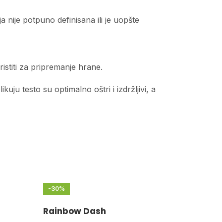
 nije potpuno definisana ili je uopšte
istiti za pripremanje hrane.
ju testo su optimalno oštri i izdržljivi, a
-30%
Rainbow Dash