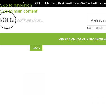
Dobrodošli kod Modlice. Proizvodimo nešto što ljudima nad
Skip to navigation
Skip to main content
oblikuje ukus...
KATEGORIJE
PRODAVNICA
KURSEVI
B2B
B
-30%