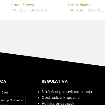
Crtani filmovi
Crtani filmovi
140
RSD
–
840
RSD
140
RSD
–
840
RSD
ICA
REGULATIVA
Najčešće postavljana pitanja
Cvet
Opšti uslovi kupovine
Devojačko Veče
Politika privatnosti