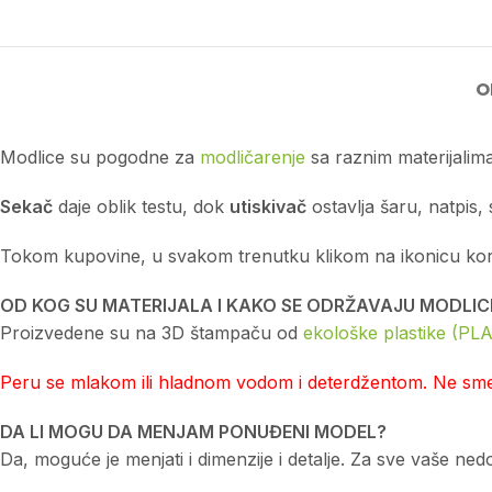
O
Modlice su pogodne za
modličarenje
sa raznim materijalima
Sekač
daje oblik testu, dok
utiskivač
ostavlja šaru, natpis, 
Tokom kupovine, u svakom trenutku klikom na ikonicu korpe 
OD KOG SU MATERIJALA I KAKO SE ODRŽAVAJU MODLIC
Proizvedene su na 3D štampaču od
ekološke plastike (PLA
Peru se mlakom ili hladnom vodom i deterdžentom. Ne smej
DA LI MOGU DA MENJAM PONUĐENI MODEL?
Da, moguće je menjati i dimenzije i detalje. Za sve vaše n