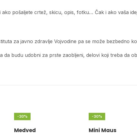
ko pošaljete crtež, skicu, opis, fotku… Čak i ako vaša ideja
tituta za javno zdravlje Vojvodine pa se može bezbedno kor
a budu udobni za prste zaobljeni, delovi koji treba da obliku
-30%
-30%
Medved
Mini Maus