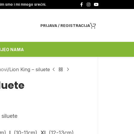
tim smo i mi mnogo srećni.
PRIJAVA / REGISTRACIJA
NJE
O NAMA
movi
Lion King – siluete
luete
siluete
m),
L
(10-11cm),
XL
(12-13cm)