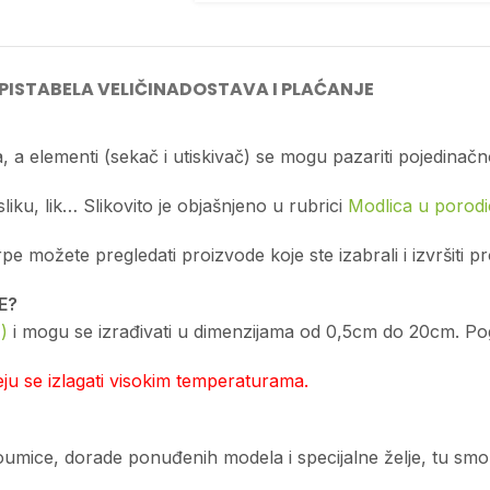
PIS
TABELA VELIČINA
DOSTAVA I PLAĆANJE
, a elementi (sekač i utiskivač) se mogu pazariti pojedinačn
sliku, lik… Slikovito je objašnjeno u rubrici
Modlica u porodic
možete pregledati proizvode koje ste izabrali i izvršiti p
E?
)
i mogu se izrađivati u dimenzijama od 0,5cm do 20cm. Pogl
u se izlagati visokim temperaturama.
edoumice, dorade ponuđenih modela i specijalne želje, tu sm