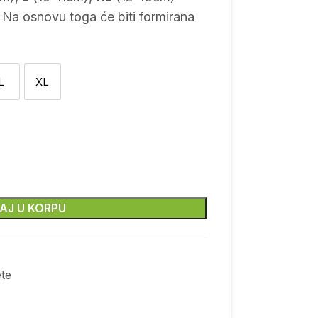
 Na osnovu toga će biti formirana
L
XL
L
XL
AJ U KORPU
ete