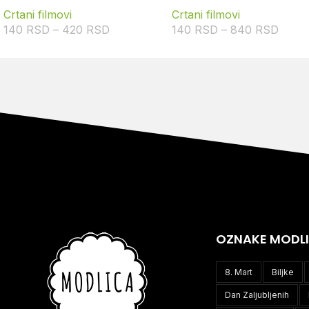
Crtani filmovi
Crtani filmovi
140
RSD
–
420
RSD
140
RSD
–
840
RSD
OZNAKE MODL
8. Mart
Biljke
Dan Zaljubljenih