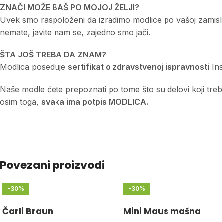
ZNAČI MOŽE BAŠ PO MOJOJ ŽELJI?
Uvek smo raspoloženi da izradimo modlice po vašoj zamisli a
nemate, javite nam se, zajedno smo jači.
ŠTA JOŠ TREBA DA ZNAM?
Modlica poseduje
sertifikat o zdravstvenoj ispravnosti
Ins
Naše modle ćete prepoznati po tome što su delovi koji treba d
osim toga,
svaka ima potpis MODLICA.
Povezani proizvodi
-30%
-30%
Čarli Braun
Mini Maus mašna