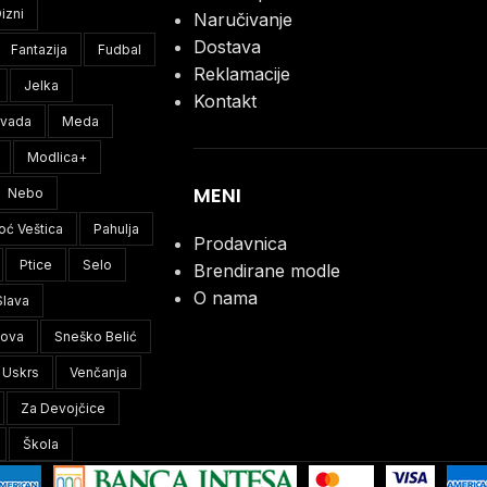
izni
Naručivanje
Dostava
Fantazija
Fudbal
Reklamacije
Jelka
Kontakt
ivada
Meda
Modlica+
MENI
Nebo
oć Veštica
Pahulja
Prodavnica
Ptice
Selo
Brendirane modle
O nama
Slava
lova
Sneško Belić
Uskrs
Venčanja
Za Devojčice
Škola