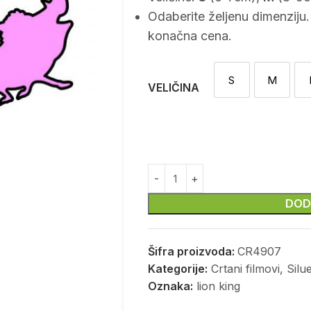
Odaberite željenu dimenziju.
konačna cena.
S
M
S
M
VELIČINA
DOD
Šifra proizvoda:
CR4907
Kategorije:
Crtani filmovi
,
Silu
Oznaka:
lion king