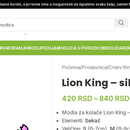
asve koristi, a pri tome smo u mogućnosti da ispunimo svaku želju, samim 
RENDIRANJE
MODLIPEDIJA
MODLICA U PORODICI
MODLIČARE
Početna
Prodavnica
Crtani fil
Lion King – si
420
RSD
–
840
RSD
Modla za kolače Lion King – 
Elementi:
Sekač
Veličine:
S
(6-7cm),
M
(8-9c