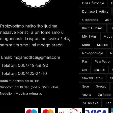
Divlje Životinje
D
Domaće Životinje
Garderoba
Jaje
Proizvodimo nešto što ljudima
Kućni Ljubimci
L
nadasve koristi, a pri tome smo u
Miki I Mini
Moda
mogućnosti da ispunimo svaku želju,
samim tim smo i mi mnogo srećni.
More
Muzika
Novogodišnje
N
Email: mojamodlica@gmail.com
Pas
Paw Patrol
Telefon: 060/749-88-90
Set
Slatkiši
Telefon: 060/425-24-10
Slavski Setovi
S
Radnim danima od 10-18h,
Srce
Svetac
Subotom od 10-14h (poziv, SMS, viber)
Nedeljom Modlica odmara.
Vozila
Za Bebe
Za Dečake
Zec