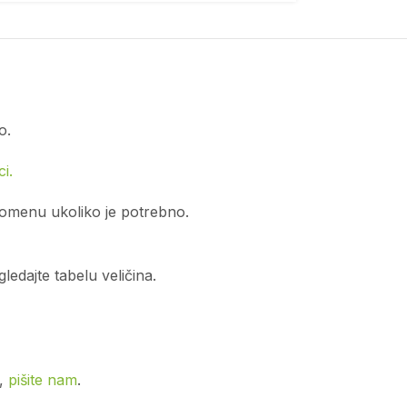
o.
i.
romenu ukoliko je potrebno.
edajte tabelu veličina.
o,
pišite nam
.