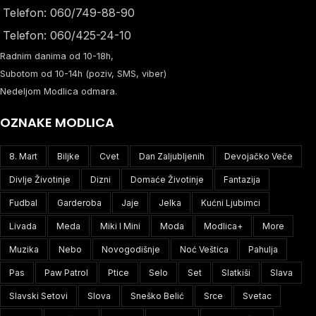
Telefon: 060/749-88-90
Telefon: 060/425-24-10
Radnim danima od 10-18h,
Subotom od 10-14h (poziv, SMS, viber)
Nedeljom Modlica odmara.
OZNAKE MODLICA
8. Mart
Biljke
Cvet
Dan Zaljubljenih
Devojačko Veče
Divlje Životinje
Dizni
Domaće Životinje
Fantazija
Fudbal
Garderoba
Jaje
Jelka
Kućni Ljubimci
Livada
Meda
Miki I Mini
Moda
Modlica+
More
Muzika
Nebo
Novogodišnje
Noć Veštica
Pahulja
Pas
Paw Patrol
Ptice
Selo
Set
Slatkiši
Slava
Slavski Setovi
Slova
Sneško Belić
Srce
Svetac