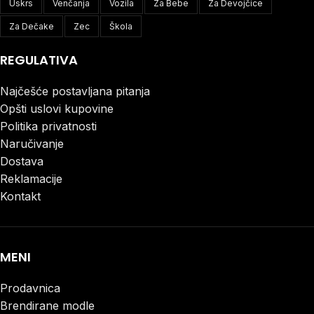
Uskrs
Venčanja
Vozila
Za Bebe
Za Devojčice
Za Dečake
Zec
Škola
REGULATIVA
Najčešće postavljana pitanja
Opšti uslovi kupovine
Politika privatnosti
Naručivanje
Dostava
Reklamacije
Kontakt
MENI
Prodavnica
Brendirane modle