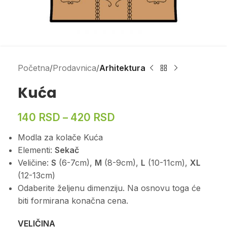
Početna
Prodavnica
Arhitektura
Kuća
140
RSD
–
420
RSD
Modla za kolače Kuća
Elementi:
Sekač
Veličine:
S
(6-7cm),
M
(8-9cm),
L
(10-11cm),
XL
(12-13cm)
Odaberite željenu dimenziju. Na osnovu toga će
biti formirana konačna cena.
VELIČINA