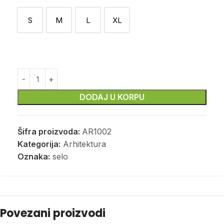
S
M
L
XL
S
M
L
XL
DODAJ U KORPU
Šifra proizvoda:
AR1002
Kategorija:
Arhitektura
Oznaka:
selo
Povezani proizvodi