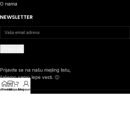
O nama
NEWSLETTER
Prijavite se na našu mejling listu,
šaljemo samo lepe vesti. 🙂
aslovna
Prodavnica
Moja korpa
Moj nalog