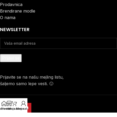
Prodavnica
Brendirane modle
O nama
NEWSLETTER
Prijavite se na našu mejling listu,
šaljemo samo lepe vesti. 🙂
aslovna
Prodavnica
Moja korpa
Moj nalog