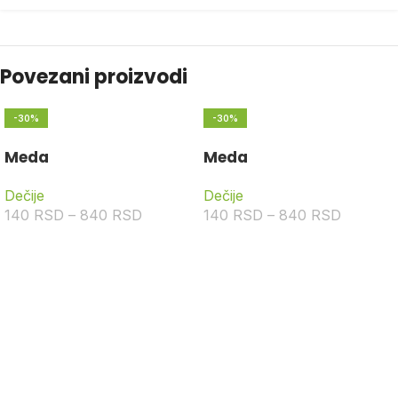
Povezani proizvodi
-30%
-30%
Meda
Meda
Dečije
Dečije
140
RSD
–
840
RSD
140
RSD
–
840
RSD