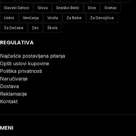
Slavski Setovi
Slova
Sneško Belić
Srce
Svetac
Uskrs
Venčanja
Vozila
Za Bebe
Za Devojčice
Za Dečake
Zec
Škola
REGULATIVA
Najčešće postavljana pitanja
Opšti uslovi kupovine
Politika privatnosti
Naručivanje
Dostava
Reklamacije
Kontakt
MENI