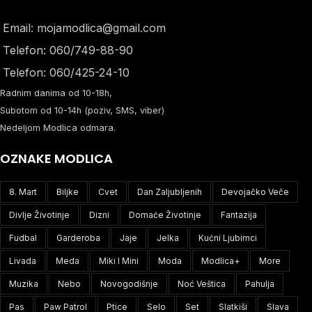
Email: mojamodlica@gmail.com
Telefon: 060/749-88-90
Telefon: 060/425-24-10
Radnim danima od 10-18h,
Subotom od 10-14h (poziv, SMS, viber)
Nedeljom Modlica odmara.
OZNAKE MODLICA
8. Mart
Biljke
Cvet
Dan Zaljubljenih
Devojačko Veče
Divlje Životinje
Dizni
Domaće Životinje
Fantazija
Fudbal
Garderoba
Jaje
Jelka
Kućni Ljubimci
Livada
Meda
Miki I Mini
Moda
Modlica+
More
Muzika
Nebo
Novogodišnje
Noć Veštica
Pahulja
Pas
Paw Patrol
Ptice
Selo
Set
Slatkiši
Slava