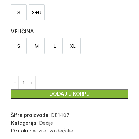
S
S+U
Sekač
Sekač i utiskivač
VELIČINA
S
M
L
XL
S
M
L
XL
DODAJ U KORPU
Šifra proizvoda:
DE1407
Kategorija:
Dečije
Oznake:
vozila
,
za dečake