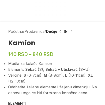
Početna
Prodavnica
Dečije
Kamion
140
RSD
–
840
RSD
Modla za kolače Kamion
Elementi:
Sekač
(S),
Sekač + Utiskivač
(S+U)
Veličine:
S
(6-7cm),
M
(8-9cm),
L
(10-11cm),
XL
(12-13cm)
Odaberite željene elemente i željenu dimenziju. Na
osnovu toga će biti formirana konačna cena.
ELEMENTI