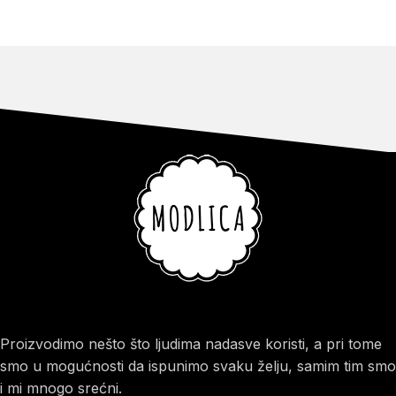
Proizvodimo nešto što ljudima nadasve koristi, a pri tome
smo u mogućnosti da ispunimo svaku želju, samim tim smo
i mi mnogo srećni.