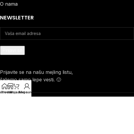
O nama
NEWSLETTER
Prijavite se na našu mejling listu,
šaljemo samo lepe vesti. 🙂
aslovna
Prodavnica
Moja korpa
Moj nalog