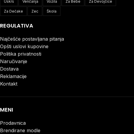
Uskrs
Venčanja
Vozila
Za Bebe
Za Devojčice
Za Dečake
Zec
Škola
REGULATIVA
Najčešće postavljana pitanja
Opšti uslovi kupovine
Politika privatnosti
Naručivanje
Dostava
Reklamacije
Kontakt
MENI
Prodavnica
Brendirane modle