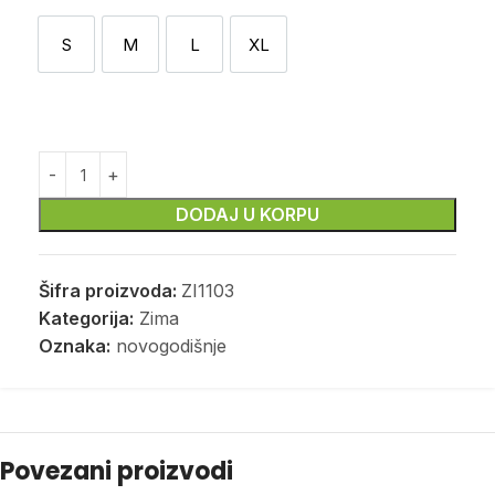
S
M
L
XL
S
M
L
XL
DODAJ U KORPU
Šifra proizvoda:
ZI1103
Kategorija:
Zima
Oznaka:
novogodišnje
Povezani proizvodi