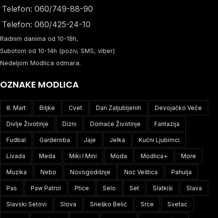
Telefon: 060/749-88-90
Telefon: 060/425-24-10
Radnim danima od 10-18h,
Subotom od 10-14h (poziv, SMS, viber)
Nedeljom Modlica odmara.
OZNAKE MODLICA
8. Mart
Biljke
Cvet
Dan Zaljubljenih
Devojačko Veče
Divlje Životinje
Dizni
Domaće Životinje
Fantazija
Fudbal
Garderoba
Jaje
Jelka
Kućni Ljubimci
Livada
Meda
Miki I Mini
Moda
Modlica+
More
Muzika
Nebo
Novogodišnje
Noć Veštica
Pahulja
Pas
Paw Patrol
Ptice
Selo
Set
Slatkiši
Slava
Slavski Setovi
Slova
Sneško Belić
Srce
Svetac