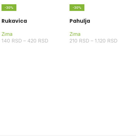
-30%
-30%
Rukavica
Pahulja
Zima
Zima
140
RSD
–
420
RSD
210
RSD
–
1.120
RSD