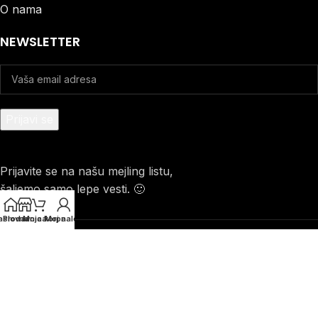
O nama
NEWSLETTER
Prijavite se na našu mejling listu,
šaljemo samo lepe vesti. 🙂
aslovna
Prodavnica
Moja korpa
Moj nalog