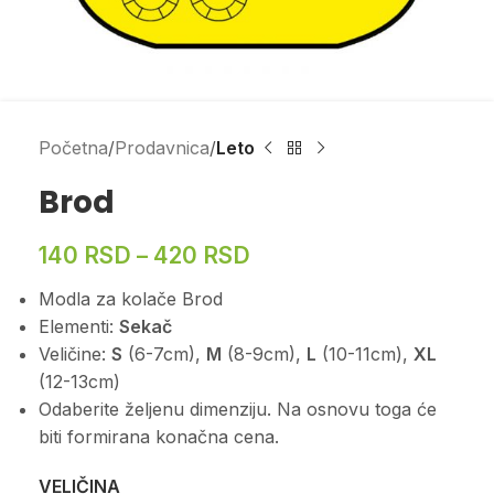
Početna
Prodavnica
Leto
Brod
140
RSD
–
420
RSD
Modla za kolače Brod
Elementi:
Sekač
Veličine:
S
(6-7cm),
M
(8-9cm),
L
(10-11cm),
XL
(12-13cm)
Odaberite željenu dimenziju. Na osnovu toga će
biti formirana konačna cena.
VELIČINA