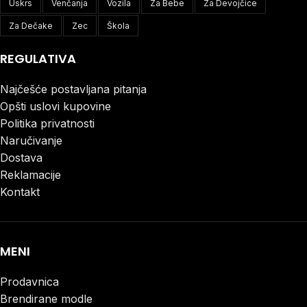
Uskrs
Venčanja
Vozila
Za Bebe
Za Devojčice
Za Dečake
Zec
Škola
REGULATIVA
Najčešće postavljana pitanja
Opšti uslovi kupovine
Politika privatnosti
Naručivanje
Dostava
Reklamacije
Kontakt
MENI
Prodavnica
Brendirane modle