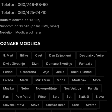
Telefon: 060/749-88-90
Telefon: 060/425-24-10
Radnim danima od 10-18h,
Subotom od 10-14h (poziv, SMS, viber)
Nedeljom Modlica odmara.
OZNAKE MODLICA
8. Mart
Biljke
Cvet
Dan Zaljubljenih
Devojačko Veče
Divlje Životinje
Dizni
Domaće Životinje
Fantazija
Fudbal
Garderoba
Jaje
Jelka
Kućni Ljubimci
Livada
Meda
Miki I Mini
Moda
Modlica+
More
Muzika
Nebo
Novogodišnje
Noć Veštica
Pahulja
Pas
Paw Patrol
Ptice
Selo
Set
Slatkiši
Slava
Slavski Setovi
Slova
Sneško Belić
Srce
Svetac