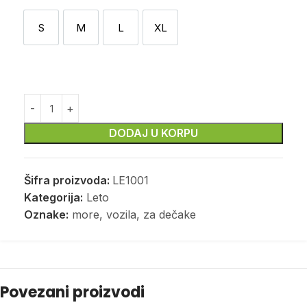
S
M
L
XL
S
M
L
XL
DODAJ U KORPU
Šifra proizvoda:
LE1001
Kategorija:
Leto
Oznake:
more
,
vozila
,
za dečake
Povezani proizvodi