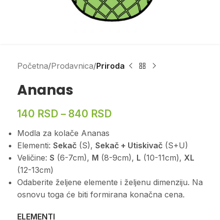
Početna
Prodavnica
Priroda
Ananas
140
RSD
–
840
RSD
Modla za kolače Ananas
Elementi:
Sekač
(S),
Sekač + Utiskivač
(S+U)
Veličine:
S
(6-7cm),
M
(8-9cm),
L
(10-11cm),
XL
(12-13cm)
Odaberite željene elemente i željenu dimenziju. Na
osnovu toga će biti formirana konačna cena.
ELEMENTI