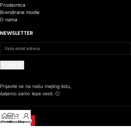
Prodavnica
Brendirane modle
O nama
NEWSLETTER
Prijavite se na našu mejling listu,
šaljemo samo lepe vesti. 🙂
aslovna
Prodavnica
Moja korpa
Moj nalog