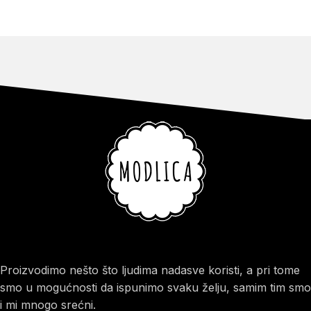
Proizvodimo nešto što ljudima nadasve koristi, a pri tome
smo u mogućnosti da ispunimo svaku želju, samim tim smo
i mi mnogo srećni.