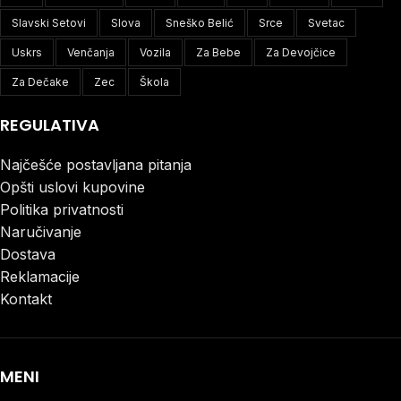
Slavski Setovi
Slova
Sneško Belić
Srce
Svetac
Uskrs
Venčanja
Vozila
Za Bebe
Za Devojčice
Za Dečake
Zec
Škola
REGULATIVA
Najčešće postavljana pitanja
Opšti uslovi kupovine
Politika privatnosti
Naručivanje
Dostava
Reklamacije
Kontakt
MENI