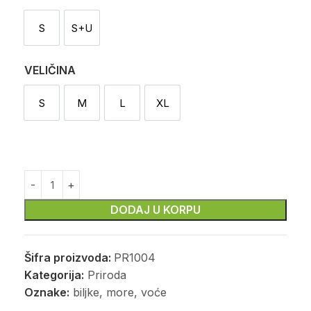
S
S+U
Sekač
Sekač i utiskivač
VELIČINA
S
M
L
XL
S
M
L
XL
DODAJ U KORPU
Šifra proizvoda:
PR1004
Kategorija:
Priroda
Oznake:
biljke
,
more
,
voće