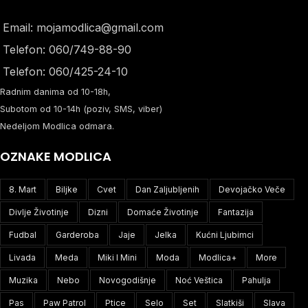
Email: mojamodlica@gmail.com
Telefon: 060/749-88-90
Telefon: 060/425-24-10
Radnim danima od 10-18h,
Subotom od 10-14h (poziv, SMS, viber)
Nedeljom Modlica odmara.
OZNAKE MODLICA
8. Mart
Biljke
Cvet
Dan Zaljubljenih
Devojačko Veče
Divlje Životinje
Dizni
Domaće Životinje
Fantazija
Fudbal
Garderoba
Jaje
Jelka
Kućni Ljubimci
Livada
Meda
Miki I Mini
Moda
Modlica+
More
Muzika
Nebo
Novogodišnje
Noć Veštica
Pahulja
Pas
Paw Patrol
Ptice
Selo
Set
Slatkiši
Slava