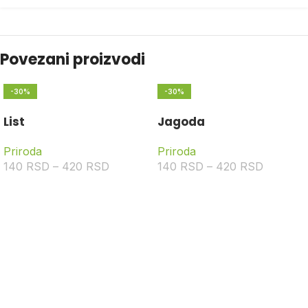
Povezani proizvodi
-30%
-30%
List
Jagoda
Priroda
Priroda
140
RSD
–
420
RSD
140
RSD
–
420
RSD