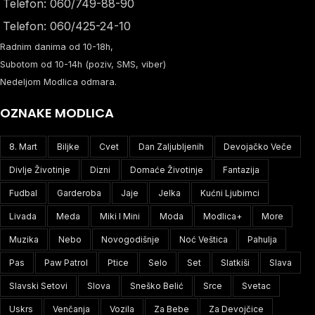
Telefon: 060/749-88-90
Telefon: 060/425-24-10
Radnim danima od 10-18h,
Subotom od 10-14h (poziv, SMS, viber)
Nedeljom Modlica odmara.
OZNAKE MODLICA
8. Mart
Biljke
Cvet
Dan Zaljubljenih
Devojačko Veče
Divlje Životinje
Dizni
Domaće Životinje
Fantazija
Fudbal
Garderoba
Jaje
Jelka
Kućni Ljubimci
Livada
Meda
Miki I Mini
Moda
Modlica+
More
Muzika
Nebo
Novogodišnje
Noć Veštica
Pahulja
Pas
Paw Patrol
Ptice
Selo
Set
Slatkiši
Slava
Slavski Setovi
Slova
Sneško Belić
Srce
Svetac
Uskrs
Venčanja
Vozila
Za Bebe
Za Devojčice