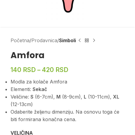
Početna
Prodavnica
Simboli
Amfora
140
RSD
–
420
RSD
Modla za kolače Amfora
Elementi:
Sekač
Veličine:
S
(6-7cm),
M
(8-9cm),
L
(10-11cm),
XL
(12-13cm)
Odaberite željenu dimenziju. Na osnovu toga će
biti formirana konačna cena.
VELIČINA