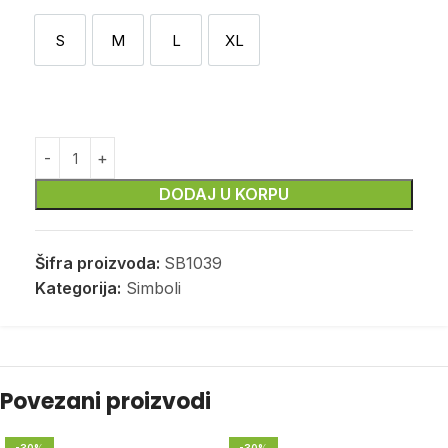
S
M
L
XL
S
M
L
XL
DODAJ U KORPU
Šifra proizvoda:
SB1039
Kategorija:
Simboli
Povezani proizvodi