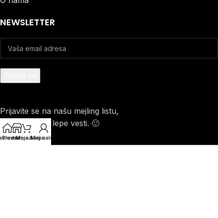
O nama
NEWSLETTER
Prijavite se na našu mejling listu,
šaljemo samo lepe vesti. 🙂
aslovna
Prodavnica
Moja korpa
Moj nalog