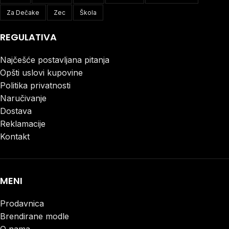
Za Dečake
Zec
Škola
REGULATIVA
Najčešće postavljana pitanja
Opšti uslovi kupovine
Politika privatnosti
Naručivanje
Dostava
Reklamacije
Kontakt
MENI
Prodavnica
Brendirane modle